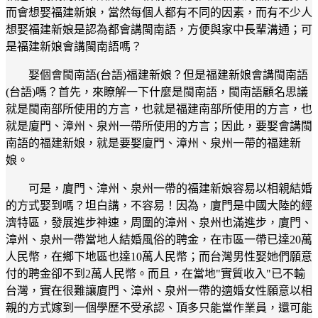
而會想娶福建新娘，當然每個人都有不同的因素，而有不少人
想娶福建新娘是認為都會講閩南語，方便與家中長輩溝通；可
是福建新娘會講閩南語嗎？
娶個會閩南語(台語)福建新娘？但是福建新娘會講閩南語
(台語)嗎？首先，來瞭解一下什麼是閩南語，閩南語顧名思議
就是閩南部所使用的方言，也就是福建南部所使用的方言，也
就是廈門、漳州、泉州一帶所使用的方言；因此，要娶會講閩
南語的福建新娘，就是要娶廈門、漳州、泉州一帶的福建新
娘。
可是，廈門、漳州、泉州一帶的福建新娘容易以相親結婚
的方式娶到嗎？坦白講，不容易！因為，廈門是中國大陸的經
濟特區，發展進步神速，周圍的漳州、泉州也滿進步，廈門、
漳州、泉州一帶當地人結婚風俗的聘金，在市區一帶已達20萬
人民幣，在鄉下地區也達10萬人民幣；而台灣男性娶她們願意
付的聘金卻不到2萬人民幣。而且，在當地"實質收入"已不輸
台灣，實在很難讓廈門、漳州、泉州一帶的適婚女性願意以相
親的方式嫁到一個學歷不受承認、頂多只能當作業員，還可能