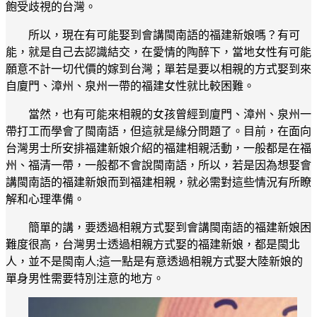
飽受歧視的台灣。
所以，現在有可能娶到會講閩南語的福建新娘嗎？有可
能，就是自己去認識結交，在愛情的陶醉下，當地女性有可能
願意不計一切代價的嫁到台灣；單若是要以相親的方式娶到來
自廈門、漳州、泉州一帶的福建女性就比較困難。
當然，也有可能來相親的女孩曾經到廈門、漳州、泉州一
帶打工而學會了閩南語，但這就是緣分問題了。目前，在面向
台灣男士所安排福建新娘介紹的福建相親活動，一般都是在福
州、福清一帶，一般都不會說閩南語，所以，若是因為想娶會
講閩南語的福建新娘而到福建相親，就必需對這些情況有所瞭
解和心理準備。
簡單的講，要透過相親方式娶到會講閩南語的福建新娘困
難度很高，台灣男士透過相親方式娶的福建新娘，都是閩北
人，並不是閩南人;這一點是有意透過相親方式娶大陸新娘的
單身男性需要特別注意的地方。