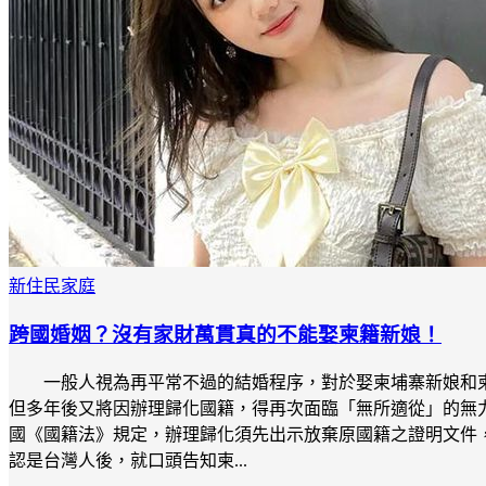
新住民家庭
跨國婚姻？沒有家財萬貫真的不能娶柬籍新娘！
一般人視為再平常不過的結婚程序，對於娶柬埔寨新娘和
但多年後又將因辦理歸化國籍，得再次面臨「無所適從」的無
國《國籍法》規定，辦理歸化須先出示放棄原國籍之證明文件
認是台灣人後，就口頭告知柬...