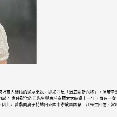
柬埔寨人結婚的民眾來說，卻如同是「過五關斬六將」，倘若幸
力感。 家住彰化的江先生與柬埔寨籍太太結婚十一年，育有一女
，因此江曾偕同妻子特地回柬國申辦放棄國籍。江先生回憶，當