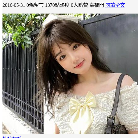
2016-05-31
0條留言
1370點熱度
0人點贊
幸福門
閱讀全文