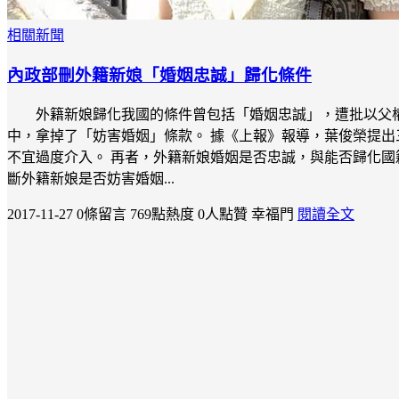
相關新聞
內政部刪外籍新娘「婚姻忠誠」歸化條件
外籍新娘歸化我國的條件曾包括「婚姻忠誠」，遭批以父
中，拿掉了「妨害婚姻」條款。 據《上報》報導，葉俊榮提
不宜過度介入。 再者，外籍新娘婚姻是否忠誠，與能否歸化國
斷外籍新娘是否妨害婚姻...
2017-11-27
0條留言
769點熱度
0人點贊
幸福門
閱讀全文