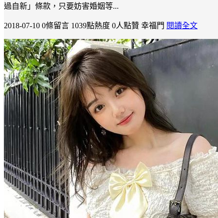
過自新」條款，只要妨害婚姻等...
2018-07-10
0條留言
1039點熱度
0人點贊
幸福門
閱讀全文