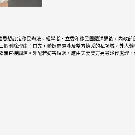
權思想訂定移民辦法。經學者、立委和移民團體溝通後，內政部長
出三個刪除理由：首先，婚姻問題涉及雙方情感的私領域，外人難
籍無直接關連。外配若妨害婚姻，應由夫妻雙方另尋途徑處理。