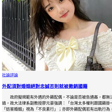
社論評論
外配須對婚姻絕對忠誠否則就被撤銷國籍
政府擬規範有外遇的外籍配偶，不論是否被告通姦，都無
過，政大法律系副教授廖元豪強調：「台灣太多權利跟國籍掛
「妨害婚姻」視為「不良素行」；亦即外籍配偶若有出軌行為