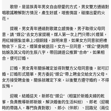
歌戀，是苗族青年男女自由戀愛的方式，男女雙方通過對
唱歌謠瞭解對方情況，產生好感，增進情誼，碰撞出愛的火
花。
提親，男女青年通過對歌建立感情後，男子取得父母同
意，請 "媒公"去女方家提親。媒人第一次上門只帶2片煙葉，
用紅線捆紮並串上2個銅錢，說明來意，如果女方同意就把禮
物收下，反之，煙葉會被退回。女方一旦同意，"媒公"便詢問
姑娘及其父母的生辰八字，帶回請道公推算"合命"，如果相
合，便可訂婚。
訂婚，男女青年關係確定並得到雙方父母同意後，就可訂
婚。訂婚形式簡單，男方委託"媒公"帶上聘金交給女方父母。
女方接受聘金後，關係就確定下來，以後雙方遵守婚約，不得
反悔。
迎親，結婚這天，新郎在"媒公"（相當於新婚夫婦的乾
爹，負責教導新郎新娘，解決婚後的生活糾紛）、郎老（迎親
時的帶路人，專門負責對歌）、郎小（伴郎）、回路兒（兩位