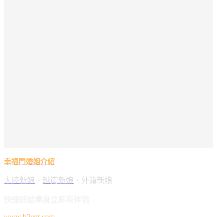
幸福門婚姻介紹
大陸新娘
、
越南新娘
、外籍新娘
快速終結單身立即有伴侶
www.b2ent.com