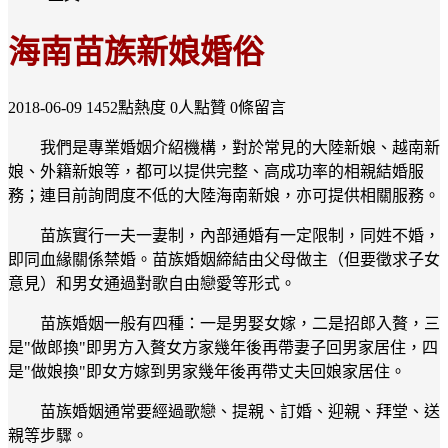
海南苗族新娘婚俗
2018-06-09
1452點熱度
0人點贊
0條留言
我們是專業婚姻介紹機構，對於常見的大陸新娘、越南新
娘、外籍新娘等，都可以提供完整、高成功率的相親結婚服
務；連目前詢問度不低的大陸海南新娘，亦可提供相關服務。
苗族實行一夫一妻制，內部通婚有一定限制，同姓不婚，
即同血緣關係禁婚。苗族婚姻締結由父母做主（但要徵求子女
意見）和男女通過對歌自由戀愛等形式。
苗族婚姻一般有四種：一是男娶女嫁，二是招郎入贅，三
是"做郎換"即男方入贅女方家幾年後再帶妻子回男家居住，四
是"做娘換"即女方嫁到男家幾年後再帶丈夫回娘家居住。
苗族婚姻通常要經過歌戀、提親、訂婚、迎親、拜堂、送
親等步驟。