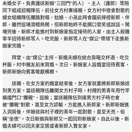
未婚女子，負責護送新娘"三回門"的人）、主人（護郎）等陪
同下組成迎親隊伍，前往女方村寨接親。女方村中很會對歌的
婦女組織隊伍攔路對唱，姑娘、小孩此時會趨前擰捏新郎、伴
郎，雖然逗場滑稽熱鬧，但新郎始終不能開口發笑或說話。鬧
場完後，新郎才能進村到新娘家指定接待的人家，由主人殺雞
宰羊招待新郎等人。吃完飯，新郎等人在"媒公"帶領下走進新
娘家完婚。
拜堂，由"媒公"主持，新婚夫婦在結合房喝交杯酒、吃交
杯飯。村中親友前來賀婚。次日，新娘家人設婚宴招待賓客，
新郎新娘向賓客敬獻檳榔。
送親，在女方家的婚宴結束後，女方家就要將新郎新娘送
到男方家。當送親隊伍離開女方村子時，村裡的男青年用竹竿
橫擋門口"攔親"、逗娘；當送親隊伍到達男方村子時也會
被"攔親"對歌，直至女方認輸，方能進入新郎家。新郎新娘進
入洞房後，伴娘就與村子裡的青年一起對歌，直至天亮，俗
稱"坐夜"。次日新娘與新郎又一起回到新娘家。自此以後，新
婚夫婦可以回夫家定居或者新郎入贅女家。