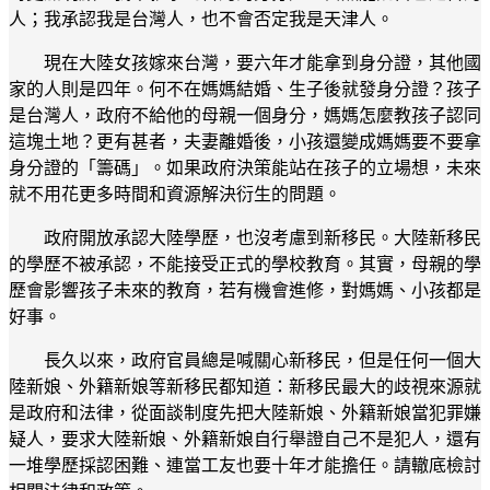
人；我承認我是台灣人，也不會否定我是天津人。
現在大陸女孩嫁來台灣，要六年才能拿到身分證，其他國
家的人則是四年。何不在媽媽結婚、生子後就發身分證？孩子
是台灣人，政府不給他的母親一個身分，媽媽怎麼教孩子認同
這塊土地？更有甚者，夫妻離婚後，小孩還變成媽媽要不要拿
身分證的「籌碼」。如果政府決策能站在孩子的立場想，未來
就不用花更多時間和資源解決衍生的問題。
政府開放承認大陸學歷，也沒考慮到新移民。大陸新移民
的學歷不被承認，不能接受正式的學校教育。其實，母親的學
歷會影響孩子未來的教育，若有機會進修，對媽媽、小孩都是
好事。
長久以來，政府官員總是喊關心新移民，但是任何一個大
陸新娘、外籍新娘等新移民都知道：新移民最大的歧視來源就
是政府和法律，從面談制度先把大陸新娘、外籍新娘當犯罪嫌
疑人，要求大陸新娘、外籍新娘自行舉證自己不是犯人，還有
一堆學歷採認困難、連當工友也要十年才能擔任。請轍底檢討