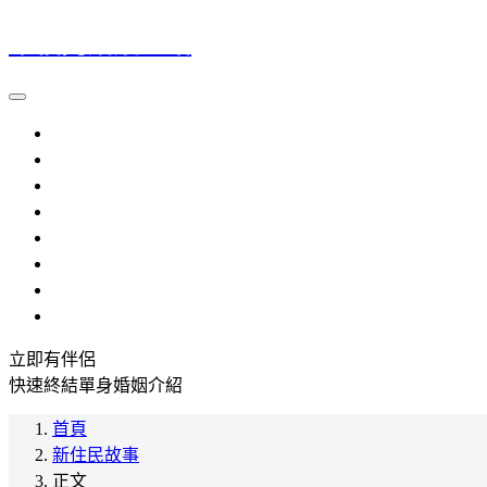
幸福門婚姻介紹
大陸新娘
越南新娘
外籍新娘
婚姻介紹
流程規定
提醒注意
參考資料
常見問題
立即有伴侶
快速終結單身婚姻介紹
首頁
新住民故事
正文