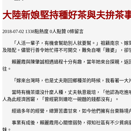
大陸新娘堅持種好茶與夫拚茶
2018-07-02
1338點熱度
0人點贊
0條留言
「人活一輩子，有機會幫助別人就要幫。」祖籍南京、嫁到
及陸配。儘管行善令她忙得不可開交，難免自嘲「雞婆」，卻
賴麗霞與陳肇誠相遇過程十分有趣，當年她來台探親，返
往。
「嫁來台灣時，也是丈夫剛回鄉種茶的時候，我看著一大
當時有機茶還沒什麼人種，丈夫執意栽培，「他認為吃進
人為此經濟困窘，「曾經窮到連吃一碗麵的錢都沒有」。
經過多年的經營，總算苦盡甘來，如今他們擁有台東縣境
事業有成後，賴麗霞用心關懷弱勢，得知社區有不少貧病
妹。