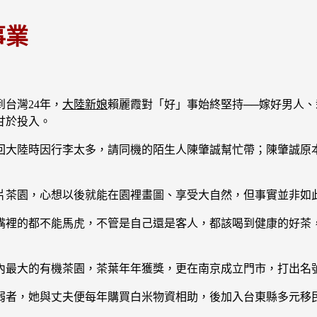
事業
台灣24年，
大陸新娘
賴麗霞對「好」事始終堅持──嫁好男人
甘於投入。
回大陸時因行李太多，請同機的陌生人陳肇誠幫忙帶；陳肇誠原
片茶園，心想以後就能在園裡畫圖、享受大自然，但事實並非如此
嘴裡的都不能馬虎，不管是自己還是客人，都該喝到健康的好茶
內最大的有機茶園，茶葉年年獲獎，更在南京成立門市，打出名
弱者，她與丈夫便每年購買白米物資相助，後加入台東縣多元移