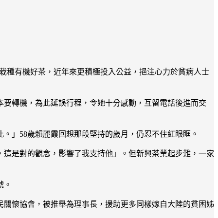
、栽種有機好茶，近年來更積極投入公益，挹注心力於貧病人士
本要轉機，為此延誤行程，令她十分感動，互留電話後進而交
。」58歲賴麗霞回想那段堅持的歲月，仍忍不住紅眼眶。
，這是對的觀念，影響了我支持他」。但新興茶業起步難，一家
號。
民關懷協會，被推舉為理事長，援助更多同樣嫁自大陸的貧困姊