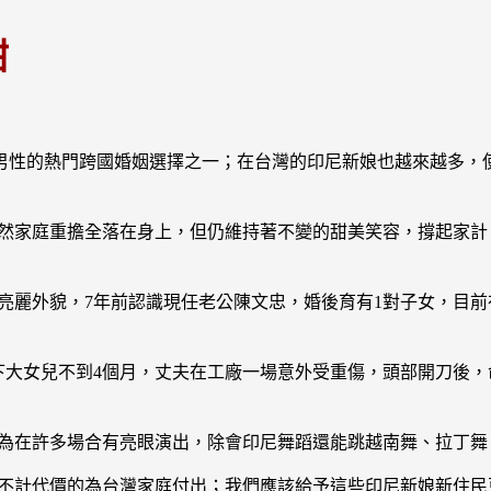
甜
男性的熱門跨國婚姻選擇之一；在台灣的印尼新娘也越來越多，
，雖然家庭重擔全落在身上，但仍維持著不變的甜美笑容，撐起家
，有著亮麗外貌，7年前認識現任老公陳文忠，婚後育有1對子女，
生下大女兒不到4個月，丈夫在工廠一場意外受重傷，頭部開刀後，
動，為在許多場合有亮眼演出，除會印尼舞蹈還能跳越南舞、拉丁
真也不計代價的為台灣家庭付出；我們應該給予這些印尼新娘新住