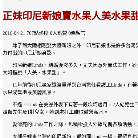
正妹印尼新娘賣水果人美水果
2016-04-21
767點熱度
0人點贊
0條留言
除了到大陸相親娶大陸新娘之外，印尼新娘也是許多台灣
力付出的印尼新娘身影。
印尼新娘Linda，結婚後沒多久，丈夫因意外無法工作
大姆指說「人美、水果甜」。
11年前從印尼老家遠渡重洋到台灣擔任看護工Linda
水果成當地最美麗風景。
不過，Linda在美麗外表下有著一段坎坷歲月，2人結婚
照顧先生及1對兒女，她到處打工賺取微薄薪水。
愛漂亮的Linda工作之餘，也積極投入外籍配偶各項活
大部分嫁來台灣的印尼新娘，都如同Linda一樣，很認