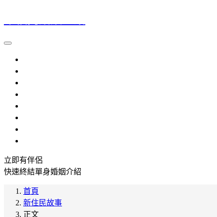
幸福門婚姻介紹
大陸新娘
越南新娘
外籍新娘
婚姻介紹
流程規定
提醒注意
參考資料
常見問題
立即有伴侶
快速終結單身婚姻介紹
首頁
新住民故事
正文