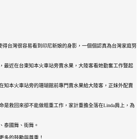
使得台灣很容易看到印尼新娘的身影，一個個認真為台灣家庭努
計，最近在台東知本火車站旁賣水果，大陸客看她勤奮工作豎起
目前在知本火車站旁的珊瑚館前專門賣水果給大陸客，正妹外配賣
命是救回來卻不能做粗重工作，家計重擔全落在Linda肩上，為
舞、泰國舞、街舞。
民更多的鼓勵與尊重！