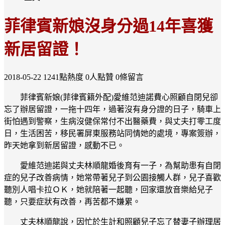
菲律賓新娘沒身分過14年喜獲
新居留證！
2018-05-22
1241點熱度
0人點贊
0條留言
菲律賓新娘(菲律賓籍外配)愛維范迪諾費心照顧自閉兒卻
忘了辦居留證，一拖十四年，過著沒有身分證的日子，騎車上
街怕遇到警察，生病沒健保常付不出醫藥費，與丈夫打零工度
日，生活困苦，移民署屏東服務站同情她的處境，專案簽辦，
昨天她拿到新居留證，感動不已。
愛維范迪諾與丈夫林順龍婚後育有一子，為幫助患有自閉
症的兒子改善病情，她常帶著兒子到公園接觸人群，兒子喜歡
聽別人唱卡拉ＯＫ，她就陪著一起聽，回家還放音樂給兒子
聽，只要症狀有改善，再苦都不嫌累。
丈夫林順龍說，因忙於生計和照顧兒子忘了替妻子辦理居