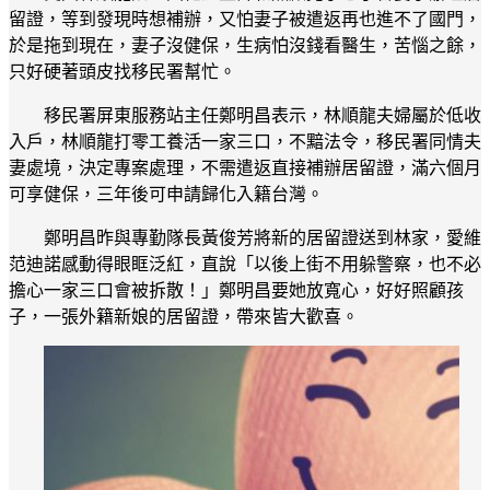
留證，等到發現時想補辦，又怕妻子被遣返再也進不了國門，
於是拖到現在，妻子沒健保，生病怕沒錢看醫生，苦惱之餘，
只好硬著頭皮找移民署幫忙。
移民署屏東服務站主任鄭明昌表示，林順龍夫婦屬於低收
入戶，林順龍打零工養活一家三口，不黯法令，移民署同情夫
妻處境，決定專案處理，不需遣返直接補辦居留證，滿六個月
可享健保，三年後可申請歸化入籍台灣。
鄭明昌昨與專勤隊長黃俊芳將新的居留證送到林家，愛維
范迪諾感動得眼眶泛紅，直說「以後上街不用躲警察，也不必
擔心一家三口會被拆散！」鄭明昌要她放寬心，好好照顧孩
子，一張外籍新娘的居留證，帶來皆大歡喜。