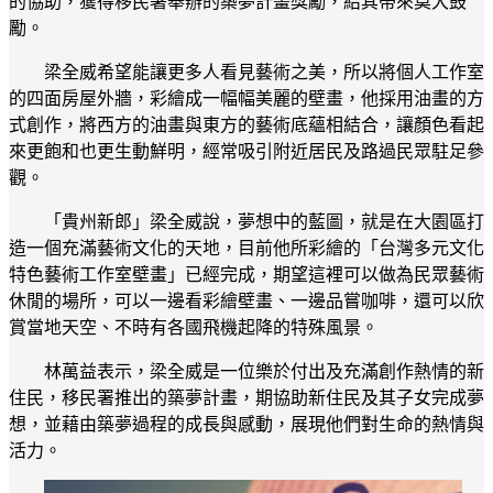
的協助，獲得移民署舉辦的築夢計畫獎勵，給其帶來莫大鼓
勵。
梁全威希望能讓更多人看見藝術之美，所以將個人工作室
的四面房屋外牆，彩繪成一幅幅美麗的壁畫，他採用油畫的方
式創作，將西方的油畫與東方的藝術底蘊相結合，讓顏色看起
來更飽和也更生動鮮明，經常吸引附近居民及路過民眾駐足參
觀。
「貴州新郎」梁全威說，夢想中的藍圖，就是在大園區打
造一個充滿藝術文化的天地，目前他所彩繪的「台灣多元文化
特色藝術工作室壁畫」已經完成，期望這裡可以做為民眾藝術
休閒的場所，可以一邊看彩繪壁畫、一邊品嘗咖啡，還可以欣
賞當地天空、不時有各國飛機起降的特殊風景。
林萬益表示，梁全威是一位樂於付出及充滿創作熱情的新
住民，移民署推出的築夢計畫，期協助新住民及其子女完成夢
想，並藉由築夢過程的成長與感動，展現他們對生命的熱情與
活力。