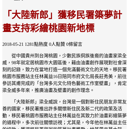
「大陸新郎」獲移民署築夢計
畫支持彩繪桃園新地標
2018-05-21
1281點熱度
0人點贊
0條留言
從中國貴州到台灣桃園，少數民族侗族後裔的油畫家梁全
威，98年就定居桃園市大園區後，藉由油畫創作展現對社會深
刻的記錄，致力在當地打造一個充滿藝術文化的天地。移民署
桃園市服務站主任林萬益16日陪同市府文化局長莊秀美，前往
參訪其甫完成的「台灣多元文化特色藝術工作室壁畫」，肯定
梁全威多年來，推廣油畫及壁畫的創作理念。
「大陸新郎」梁全威說，台灣是一個對新住民朋友非常友
善的國家，移民署推出許多關懷新住民及新二代的政策及活
動，移民署桃園市服務站主任林萬益在其致力於油畫彩繪築夢
的過程中，多次前往關懷訪視；尤其是，今年他在林萬益主任