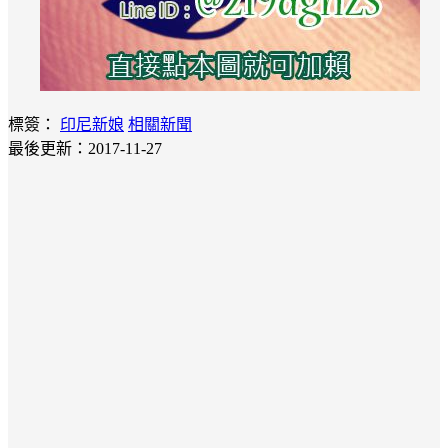
標簽：
印尼新娘
相關新聞
最後更新：2017-11-27