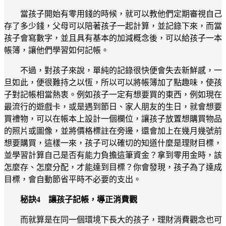
當孩子開始有零用錢的時候，就可以教他們定期審視自己
存了多少錢，父母可以陪著孩子一起計算，並記錄下來，而當
孩子會寫數字，並且具有基本的加減概念後，可以給孩子一本
帳簿，讓他們學習如何記帳。
不過，對孩子來說，單純的記錄很快便會失去新鮮感，一
旦如此，便很難持之以恆，所以可以將帳簿加了點趣味，使孩
子對記帳相當熱衷。例如孩子一定有想要買的東西，例如現在
最流行的遊戲卡，或是遇到節日、家人朋友的生日，就會想要
買禮物，可以在帳本上設計一個欄位，讓孩子放置想購買物品
的照片或圖像，並將價格標註在旁邊，還會加上在幾月幾號前
想要購買，這樣一來，孩子可以確切的知道什麼是理財目標，
並學習計算自己是否有能力負擔這筆資金？拿到零用金時，該
怎麼存、怎麼分配，才能達到目標？你會發現，孩子為了達成
目標，會自動節省平時不必要的支出。
秘訣4 讓孩子記帳，導正消費觀
而就算是在同一個環境下長大的孩子，理財消費觀念也可