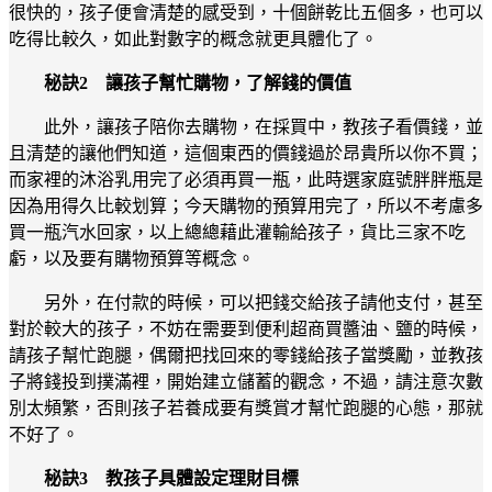
很快的，孩子便會清楚的感受到，十個餅乾比五個多，也可以
吃得比較久，如此對數字的概念就更具體化了。
秘訣2 讓孩子幫忙購物，了解錢的價值
此外，讓孩子陪你去購物，在採買中，教孩子看價錢，並
且清楚的讓他們知道，這個東西的價錢過於昂貴所以你不買；
而家裡的沐浴乳用完了必須再買一瓶，此時選家庭號胖胖瓶是
因為用得久比較划算；今天購物的預算用完了，所以不考慮多
買一瓶汽水回家，以上總總藉此灌輸給孩子，貨比三家不吃
虧，以及要有購物預算等概念。
另外，在付款的時候，可以把錢交給孩子請他支付，甚至
對於較大的孩子，不妨在需要到便利超商買醬油、鹽的時候，
請孩子幫忙跑腿，偶爾把找回來的零錢給孩子當獎勵，並教孩
子將錢投到撲滿裡，開始建立儲蓄的觀念，不過，請注意次數
別太頻繁，否則孩子若養成要有獎賞才幫忙跑腿的心態，那就
不好了。
秘訣3 教孩子具體設定理財目標