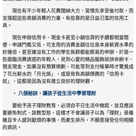
現在有不少年輕人花費闊綽大方，習慣先享受後付款，而
支撐起這些高額消費的力量，有些靠的是日益氾濫的信用工
具。
現在申辦信用卡、現金卡甚至小額信貸的手續都相當簡
便，申請門檻又低，可支用的消費金額往往是本身薪資水準的
好幾倍，甚至連沒有工作的學生族群都能輕易的申辦，於是一
些面臨消費誘惑的年輕人，見到心愛的精品服飾就拼命刷卡、
預支現金，如果沒有預算規劃，可能等到支付帳單時才驚覺成
了花光薪水的「月光族」，或是背負高額債務的「信用卡
奴」，這都是因為沒有建立良好的理財觀。
‧ 八個秘訣，讓孩子從生活中學習理財
要給予孩子理財教育，必須自平日生活中做起，並且應該
要避免制式、說教型態，這樣才不會讓孩子以為「理財」是複
雜且令人感到厭煩的事情，而產生排斥，不願意接受任何相關
的資訊。