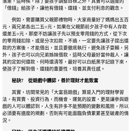
落差，這時候，除了要孩子調整目標之外，其實可以適度的
「借錢」給孩子，讓他有借錢、還錢、並支付利息的觀念。
例如，需要購買父親節禮物時，大家商量好了媽媽出五百
元，兩兄弟各出二五○元，如果在父親節前夕孩子中有人存款
還差五○元，那麼不妨讓孩子先以預支零用錢的方式，從下次
的零用錢扣除，或是分次扣款，不過，一定要先讓孩子提出還
款的方案後，才能借出，並且要徹底執行，避免孩子耍賴，另
外，孩子也可以向兄弟姊妹借款，這時父母最好當仲裁人，讓
其約定如何還款、何時還清等，最好可以白紙黑字記錄下來，
使孩子了解到借、還錢的重要性，培養其責任感。
秘訣7 從遊戲中體認，善於理財才能致富
其實，坊間常見的「大富翁遊戲」算是入門的理財學習
法，有買賣、投資行為，而機會、運氣的設置，更是讓參與遊
戲的人可以體認到，人生有許多不能預期的變數和風險，所以
必須要有適度的規劃，否則有可能面臨負債累累甚至破產的情
況。