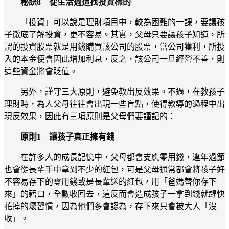
秘訣8 從生活週遭找投資標的
「投資」可以說是理財項目中，較為困難的一課，要讓孩
子徹底了解投資，更不容易。其實，父母只要讓孩子知道，所
謂的投資股票就是用錢購買該公司的股票，當公司獲利，所投
入的本金便會因此增加利息，反之，該公司一旦經營不善，則
這些資金將會貶值。
另外，謹守三大原則，避免教出反效果。不過，在教孩子
理財時，為人父母往往會出現一些盲點，使得教導的過程中出
現反效果，因此有三項原則是父母們要謹記的：
原則1 讓孩子真正擁有錢
在許多人的成長記憶中，父母都會支應零用錢，逢年過節
也會從長輩手中拿到不少的紅包，可是父母通常都會將孩子好
不容易存下的零用錢或是長輩送的紅包，用「爸媽替你存下
來」的藉口，全數收回去，這反而會造成孩子一拿到錢就趕快
花掉的壞習慣，因為他們多會認為，存下來只會被大人「沒
收」。