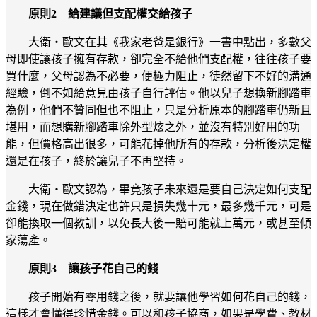
原則2 給建議但支配權交給孩子
大衛‧歐文在其《我家老爸是銀行》一書中點出，多數父
母即使讓孩子擁有存款，卻完全不給他們支配權，往往孩子要
買什麼，父母認為不必要，便極力阻止，徒然留下不好的溝通
經驗，倒不如給意見由孩子自行評估。他以兒子想換新腳踏車
為例，他們不贊同但也不阻止，只是分析原本的腳踏車仍新且
堪用，而想購新腳踏車除外型炫之外，並沒有特別好用的功
能，但價格高出很多，可能花掉他所有的存款，分析後決定權
還是在孩子，終於讓兒子不再堅持。
大衛‧歐文認為，畢竟孩子未來還是要自己決定如何支配
金錢，現在做錯決定也許只是損失幾十元，最多幾千元，可是
卻能換取一個教訓，以免長大後一賠可能就上萬元，或甚至傾
家蕩產。
原則3 讓孩子花自己的錢
孩子開始有零用錢之後，就要讓他學習如何花自己的錢，
這樣才會懂得珍惜金錢。可以和孩子協商，如果是學費、教材