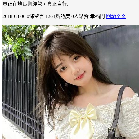
真正在地長期經營，真正自行...
2018-08-06
0條留言
1263點熱度
0人點贊
幸福門
閱讀全文