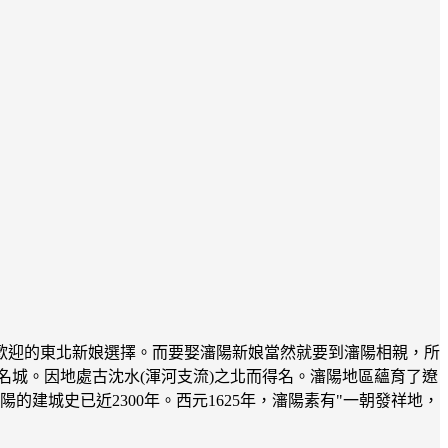
歡迎的東北新娘選擇。而要娶瀋陽新娘當然就要到瀋陽相親，所
名城。因地處古沈水(渾河支流)之北而得名。瀋陽地區蘊育了遼
的建城史已近2300年。西元1625年，瀋陽素有"一朝發祥地，