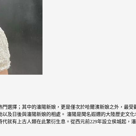
熱門選擇；其中的瀋陽新娘，更是僅次於哈爾濱新娘之外，最受
以及日後與瀋陽新娘的相處。 瀋陽是聞名遐邇的大陸歷史文化
代就有上古人類在此繁衍生息。從西元前229年設立侯城起，瀋陽