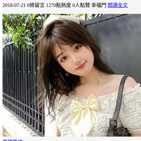
2018-07-21
0條留言
1270點熱度
0人點贊
幸福門
閱讀全文