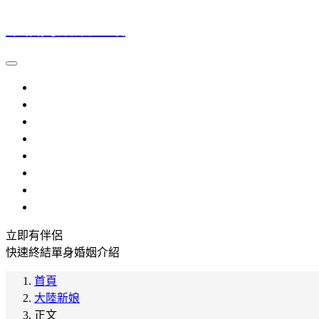
幸福門婚姻介紹
大陸新娘
越南新娘
外籍新娘
婚姻介紹
流程規定
提醒注意
參考資料
常見問題
立即有伴侶
快速終結單身婚姻介紹
首頁
大陸新娘
正文