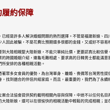
約履約保障
，已經是許多人解決婚姻問題的熱烈選擇。不管是福建新娘、四
少人因此被騙，不是花費比預期還多很都的金錢，又或好不容易
要到大陸相親娶大陸新娘，不能只單純比價，更要認真比較信譽
業的跨國婚姻介紹，連龜毛難相處、要求高的日韓男士都能滿意
們所安排的各種相親活動。
憑著眾多女會員的優勢，為台灣單身、離婚、喪偶等台灣男性提
身，找到適合的伴侶共組家庭。而且，最重要的，我們為了永續
立案合法協會提供契約載明相關內容與保障，中途不以任何名目再
的大陸新娘，還可以在很愉快的相親活動中輕鬆的完成相親；並