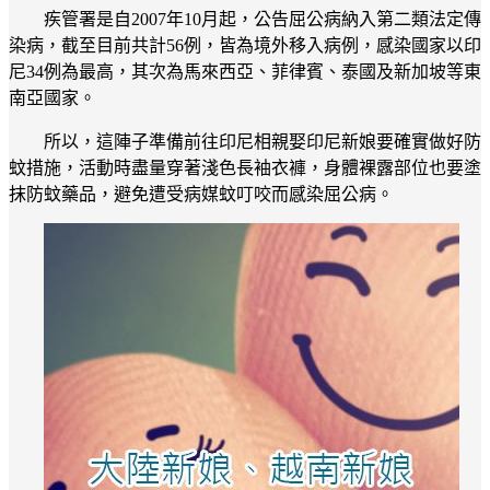
疾管署是自2007年10月起，公告屈公病納入第二類法定傳
染病，截至目前共計56例，皆為境外移入病例，感染國家以印
尼34例為最高，其次為馬來西亞、菲律賓、泰國及新加坡等東
南亞國家。
所以，這陣子準備前往印尼相親娶印尼新娘要確實做好防
蚊措施，活動時盡量穿著淺色長袖衣褲，身體裸露部位也要塗
抹防蚊藥品，避免遭受病媒蚊叮咬而感染屈公病。