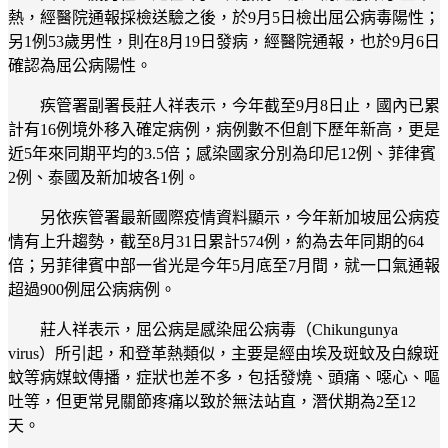
熱，經醫院通報採檢送驗之後，於9月5日檢出屈公病毒陽性；
另1例53歲男性，則在8月19日發病，經醫院通報，也於9月6日
確認為屈公病陽性。
疾管署副署長莊人祥表示，今年截至9月8日止，國內已累
計有16例境外移入確定病例，病例數不但創下歷年新高，更是
近5年來同期平均的3.5倍；感染國家分別為印尼12例、菲律賓
2例、泰國及新加坡各1例。
另依疾管署最新國際疫情資料顯示，今年新加坡屈公病疫
情有上升趨勢，截至8月31日累計574例，約為去年同期的64
倍；另菲律賓中部一省光是今年5月底至7月間，就一口氣通報
超過900例屈公病病例。
莊人祥表示，屈公病是感染屈公病毒（Chikungunya
virus）所引起，和登革熱類似，主要是經由埃及斑蚊及白線斑
蚊等病媒蚊傳播，症狀也差不多，包括發燒、頭痛、噁心、嘔
吐等，但更常見關節疼痛以致於無法站直，潛伏期為2至12
天。