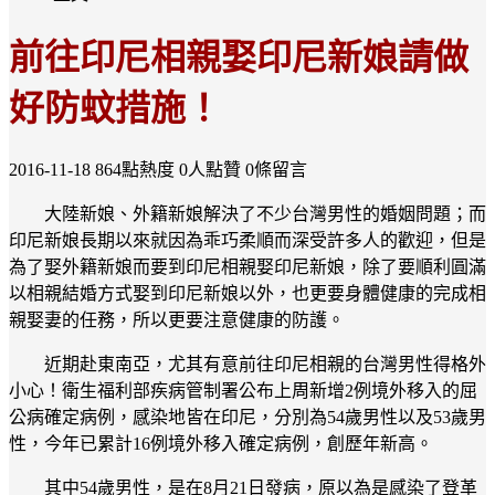
前往印尼相親娶印尼新娘請做
好防蚊措施！
2016-11-18
864點熱度
0人點贊
0條留言
大陸新娘、外籍新娘解決了不少台灣男性的婚姻問題；而
印尼新娘長期以來就因為乖巧柔順而深受許多人的歡迎，但是
為了娶外籍新娘而要到印尼相親娶印尼新娘，除了要順利圓滿
以相親結婚方式娶到印尼新娘以外，也更要身體健康的完成相
親娶妻的任務，所以更要注意健康的防護。
近期赴東南亞，尤其有意前往印尼相親的台灣男性得格外
小心！衛生福利部疾病管制署公布上周新增2例境外移入的屈
公病確定病例，感染地皆在印尼，分別為54歲男性以及53歲男
性，今年已累計16例境外移入確定病例，創歷年新高。
其中54歲男性，是在8月21日發病，原以為是感染了登革