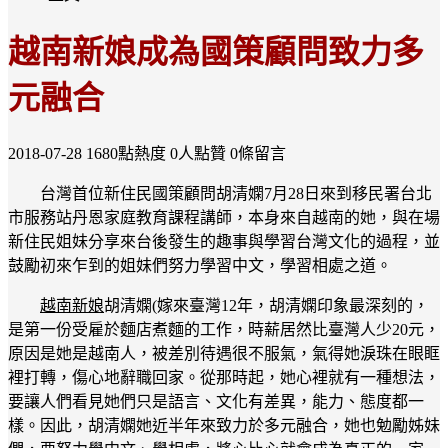
越南新娘成為國策顧問致力多
元融合
2018-07-28
1680點熱度
0人點贊
0條留言
台灣首位新住民國策顧問胡清嫻7月28日來到移民署台北
市服務站丹恩家庭教育課程講師，本身來自越南的她，與在場
新住民姐妹分享來台後發生的趣事與學習台灣文化的過程，並
鼓勵初來乍到的姐妹們努力學習中文，學習相處之道。
越南新娘
胡清嫻(嫁來臺灣12年，胡清嫻印象最深刻的，
是第一份受雇於麵店煮麵的工作，時薪居然比臺灣人少20元，
原因是她是越南人，被差別待遇很不服氣，氣得她淚珠在眼眶
裡打轉，傷心地辭職回家。從那時起，她心裡就有一種想法，
要讓人們看見她們只是語言、文化有差異，能力、態度都一
樣。因此，胡清嫻她近半年來致力於多元融合，她也勉勵姊妹