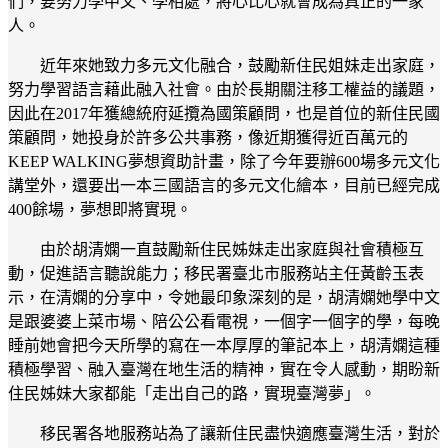
們，要努力學中文、學相處，將心比心就會成為真正的一家
人。
近年來她致力多元文化融合，鼓勵新住民姐妹走出家庭，
努力學習語言藉此融入社會。由於長期關注移工權益的議題，
因此在2017年獲總統府延攬為國策顧問，也是首位的新住民國
策顧問，她投身於許多公共事務，像近期獲得近百萬元的
KEEP WALKING夢想資助計畫，除了今年要辦600場多元文化
講堂外，還要出一本三國語言的多元文化繪本，目前已經完成
400餘場，夢想即將實現。
由於胡清嫻一直鼓勵新住民姊妹走出家庭與社會積極互
動，促進語言聽說能力；移民署臺北市服務站主任黃齡玉表
示，在清嫻的分享中，令她最印象深刻的是，胡清嫻她學中文
是跟婆婆上菜市場、陪公公看電視，一個字一個字的學，每晚
睡前她會把今天所學的寫在一本厚厚的筆記本上，胡清嫻這種
積極學習、融入臺灣在地生活的精神，實在令人感動，期盼新
住民姊妹大家都能「走出自己的路，實現臺灣夢」。
移民署各地服務站為了讓新住民盡快適應臺灣生活，對於