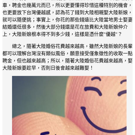
車，聘金也幾萬元而已，所以更要懂得珍惜這種特別的機會，
也更要放下台灣優越感，認為花了錢到大陸相親娶大陸新娘，
就可以隨便挑；事實上，你花的那些錢遠比大陸當地男士娶妻
結婚還低很多，然後大部分錢還是花在旅費和大陸新娘仲介
上，大陸新娘根本得不到多少錢，這樣是憑什麼"優越"？
總之，隨著大陸婚俗花費越來越高，雖然大陸新娘的長輩
都可以理解台灣沒有類似風俗，願意接受僅象徵性的收取一點
聘金，但也越來越高；所以，隨著大陸婚俗花費越來越高，娶
大陸新娘要趁早，否則日後會越來越難娶！