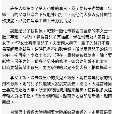
許多人還提到了令人心酸的事實，為了給孩子辦婚事，年
過半百的父母無奈之下只能外出打工，而他們大多沒有什麼特
殊技能，只能在建築工地上幹力氣活兒。
說起給兒子找對象，城鄉一體化示範區白璧鎮的李女士一
肚子牢騷："以前，覺得養兒子有福氣，現在倒羡慕人家養閨
女了。"李女士有兩個兒子，夫妻兩人攢了一輩子的錢好不容
易蓋起兩座新房，這時已拿不出聘金錢，所以兩個兒子的婚事
只好一拖再拖。李女士表示，現在，農村姑娘找婆家，除了要
彩禮、房子之外，還多了另外的條件，如公婆年齡不能太大，
因為要幫著帶小孩兒，男方家裡的弟兄不能太多，怕負擔重。
李女士說，過去是皇帝的女兒不愁嫁，現在是農村家的姑
娘不愁嫁，她的兒子只能被人家挑來挑去。總之，大陸當地男
士要完成婚姻大事，所需的結婚費用越來越高，使得很多大陸
年輕人負擔不起，而紛紛到印尼、越南等地娶印尼新娘、越南
新娘。
台灣男士透過大陸相親娶大陸新娘是幸運的，不用買房買