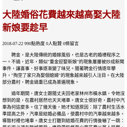
大陸婚俗花費越來越高娶大陸
新娘要趁早
2018-07-22
990點熱度
0人點贊
0條留言
聘金，是大陸傳統的婚嫁風俗，也是古老的婚禮程序之
一。不過，近年，類似"重金迎娶新娘"的現象屢屢被炒成新聞
事件，讓喜事、好事逐漸變了味兒。隨著聘金行情逐年攀
升，"掏空了家只為娶個媳婦"的現象越來越引人注目。在大陸
部分農村，聘金過重已成為普遍現象。
過年期間，唐女士跟隨丈夫回老家林州市橫水鎮，令她沒
想到的是，在農村居然也天天堵車。唐女士很好奇，農村中汽
車為何這麼多。住了幾天後，她才知道原因：除了農村生活水
準提高之外，汽車是結婚必備品，使農村中的汽車越來越多，
導致村裡也堵車。唐女士打聽到結婚花費的行情後嚇了一跳：