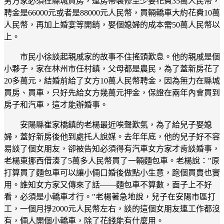
男方家必須在縣城買房，連房帶裝修至少要花費35萬人民幣，
聘金是66000元或者是88000元人民幣，買輛轎車大約花費10萬
人民幣，再加上婚宴等開銷，娶個媳婦的成本需50萬人民幣以
上。
市民小徐談起親戚家的故事不住搖頭歎息。他的親戚是個
小夥子，家在林州市任村鎮，父母都是農民，為了蓋新房花了
20多萬元，結婚前給了女方10萬人民幣聘金，因為無力在縣城
買房、買車，只好先給女方幾萬元押金，保證在兩年內會買到
房子和汽車，這才能辦婚事。
安陽縣崔家橋鎮的老楊最近唉聲歎氣，為了給兒子娶媳
婦，蓋好新房後他到處托人說媒。去年年底，他的兒子好不容
易談了個女朋友，卻被告知必須得有汽車女方家才肯談婚事，
老楊東挪西借湊了5萬多人民幣買了一輛麵包車。老楊說："原
打算買了麵包車可以讓小倆口婚後做點小生意，跑個買賣也實
用。誰知女方家又傳來了話——麵包車不算數，面子上不好
看，必須是小轎車才行。"老楊著急地說，兒子在安陽市區打
工，一個月掙2000元人民幣左右，談的這個女朋友連工作都沒
有，倆人開個小轎車，除了花錢能有什麼用。