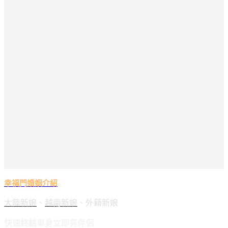
幸福門婚姻介紹
大陸新娘
、
越南新娘
、外籍新娘
快速終結單身立即有伴侶