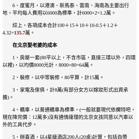
6、度蜜月，以港澳、新馬泰、雲南、海南為主要出行
地，平均每人費用以6000為標準，計6000×2=1.2萬。
綜上，各項成本合計100＋15＋10＋10-0.5＋1.2＋
4.32=
135.7
萬。
在北京娶老婆的成本
1、房屋一套(80平以上，不含市區，直接三環以外，四環
以裡)，以均價8000元計，8000×80=64萬。
2、裝修，以中等裝修，80平算，計15萬。
3、家電及傢俱，計8萬(有部分女方以嫁妝形式出資承
擔)。
4、轎車，以普通轎車為標準，(一般就要現代依欄特吧，
現在降完價：12萬多)沒有通情達理的北京女孩同意以汽車以
外的工具代步。
5、辦喜酒，以4星級酒店200人(20桌)計算，包括自帶