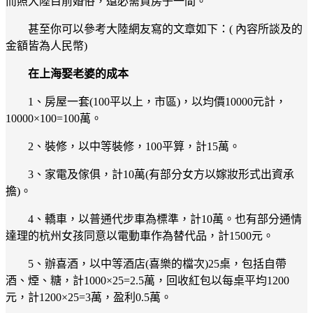
而照大陸目前婚俗，還必需買房子一間。
甚至你可以參考大陸網友寫的文章如下：( 內容所談及的
金額皆為人民幣)
在上海娶老婆的成本
1、房屋一套(100平以上，市區)，以均價10000元計，
10000×100=100萬。
2、裝修，以中等裝修，100平算，計15萬。
3、家電及傢俱，計10萬(有部分女方以嫁妝形式出資承
擔)。
4、轎車，以普通代步車為標準，計10萬。也有部分通情
達理的杭州女孩同意以電動車作為替代品，計1500元。
5、辦喜酒，以中等酒店(喜樂的檔次)25桌，包括自帶
酒、煙、糖，計1000×25=2.5萬，回收紅包以每桌平均1200
元，計1200×25=3萬，盈利0.5萬。