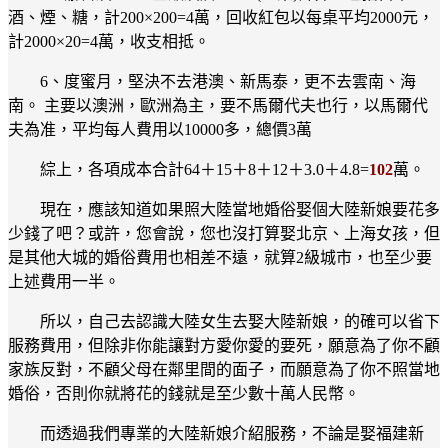
酒、煙、糖，計200×200=4萬，回收紅包以每桌平均2000元，
計2000×20=4萬，收支相抵。
6、度蜜月，堅決不去港澳、新馬泰，更不去雲南、海
南。 主要以澳洲，歐洲為主，要不馬爾代夫也行，以馬爾代
夫為准，平均每人費用以10000多，總價3萬
綜上，各項成本合計64＋15＋8＋12＋3.0＋4.8=
102
萬。
現在，應該知道如果照大陸當地婚俗娶個大陸新娘要花多
少錢了吧？或許，您會說，您也沒打算娶北京、上海女孩，但
是其他大城的婚俗費用也相差不遠，就算2級城市，也至少要
上述費用一半。
所以，自己去認識大陸女生去娶大陸新娘，的確可以省下
服務費用，但除非你能讓對方愛你愛的要死，願意為了你不顧
家族反對，不顧父母在鄰里間的面子，而願意為了你不照當地
婚俗，否則你就將花的錢就是至少數十萬人民幣。
而透過我們專業的大陸新娘介紹服務，不論是娶福建新