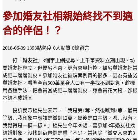
參加婚友社相親始終找不到適
合的伴侶！？
2018-06-09
1393點熱度
0人點贊
0條留言
打「
婚友社
」3個字上網搜尋，上千筆資料立刻出現，坊
間婚友社林立，但優劣不齊，更有會員指控，被劣質婚友社當
成肥羊層層剝皮。參加婚友社被騙案例真的很多，因為有些劣
質婚友社，看準全台500萬單身人口有一半找不到對象，趁機
用各種手法，把會員當成肥羊層層剝皮，讓會員花大錢，卻根
本結不成婚。
投訴民眾鍾先生表示，「我是第1等，然後跳到2等，最高
等級…我印象中應該是繳到12萬，然後是白金級，嗯…沒有，
我覺得是一模一樣。」鍾先生今年39歲，曾參加3年婚友社找
結婚對象，沒找到荷包倒是扁了不少，當初除了繳交入會的3