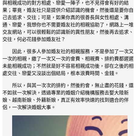
與相親成功的對方相處、戀愛一陣子，也不見得會有好的結
果；畢竟，婚友社只是提供介紹認識的機會，然後還是要你自
己去追求、交往；可是，如果你真的很善長與女性相處、溝
通、戀愛，我想你也不需要婚友社的相親協助了，網路上一堆
交友網站，可以很輕鬆的認識新的異性朋友，然後再去追求、
交往，何必花錢參加婚友社？
因此，很多人參加婚友社的相親服務，不是參加了一次又
一次的相親，繳了一次又一次的會費、相親費、排約費都遲遲
未能相親成功；不然就是好不容易相親成功後，卻在之後的相
處交往、戀愛又沒談出個結局，根本浪費時間、金錢。
所以，與其一次次的排約，然後約會，無止盡的花錢，還
不如就一次解決，透過專業的婚姻介紹機構服務去娶大陸新
娘、越南新娘、外籍新娘，真正有效率快速的找到適合的伴
侶，一次解決婚姻大事。