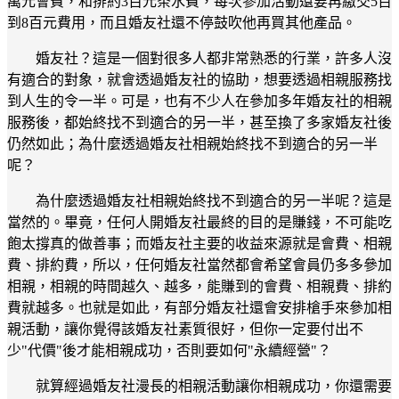
萬元會費，和排約3百元茶水費，每次參加活動還要再繳交5百
到8百元費用，而且婚友社還不停鼓吹他再買其他產品。
婚友社？這是一個對很多人都非常熟悉的行業，許多人沒
有適合的對象，就會透過婚友社的協助，想要透過相親服務找
到人生的令一半。可是，也有不少人在參加多年婚友社的相親
服務後，都始終找不到適合的另一半，甚至換了多家婚友社後
仍然如此；為什麼透過婚友社相親始終找不到適合的另一半
呢？
為什麼透過婚友社相親始終找不到適合的另一半呢？這是
當然的。畢竟，任何人開婚友社最終的目的是賺錢，不可能吃
飽太撐真的做善事；而婚友社主要的收益來源就是會費、相親
費、排約費，所以，任何婚友社當然都會希望會員仍多多參加
相親，相親的時間越久、越多，能賺到的會費、相親費、排約
費就越多。也就是如此，有部分婚友社還會安排槍手來參加相
親活動，讓你覺得該婚友社素質很好，但你一定要付出不
少"代價"後才能相親成功，否則要如何"永續經營"？
就算經過婚友社漫長的相親活動讓你相親成功，你還需要