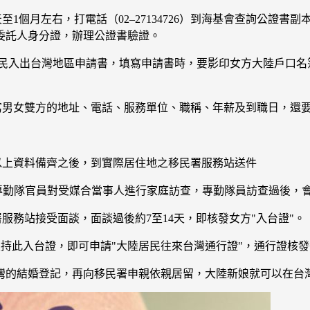
至1個月左右，打電話（02–27134726）到海基會查詢公證
委託人身分證，辦理公證書驗證。
地區人民入出台灣地區申請書，填寫申請書時，要影印女方大陸戶口
寫男女雙方的地址、電話、服務單位、職稱、年薪及到職日，還
以上資料備齊之後，到實際居住地之移民署服務站送件
專勤隊官員對受媒合當事人進行家庭訪查，專勤隊員訪查過後，
服務站接受面談，面談過後約7至14天，即核發女方"入台證"。
娘持此入台證，即可申請"大陸居民往來台灣通行證"，通行證核
灣的結婚登記，再向移民署申親依親居留，大陸新娘就可以在台