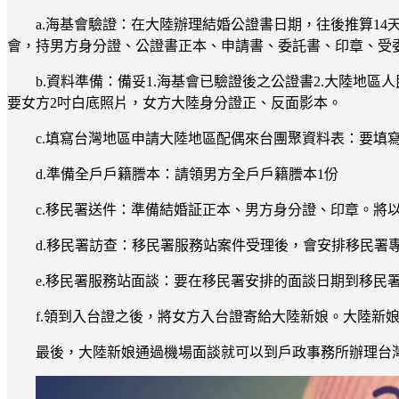
a.海基會驗證：在大陸辦理結婚公證書日期，往後推算14天
會，持男方身分證、公證書正本、申請書、委託書、印章、受
b.資料準備：備妥1.海基會已驗證後之公證書2.大陸
要女方2吋白底照片，女方大陸身分證正、反面影本。
c.填寫台灣地區申請大陸地區配偶來台團聚資料表：要填
d.準備全戶戶籍謄本：請領男方全戶戶籍謄本1份
c.移民署送件：準備結婚証正本、男方身分證、印章。將
d.移民署訪查：移民署服務站案件受理後，會安排移民署
e.移民署服務站面談：要在移民署安排的面談日期到移民署
f.領到入台證之後，將女方入台證寄給大陸新娘。大陸新
最後，大陸新娘通過機場面談就可以到戶政事務所辦理台