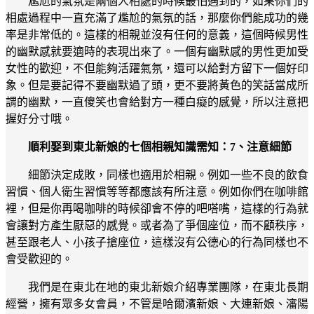
尷尬的氣氛是兩個人相處的時候最怕遇到的，如果你們的
相處過程中一直充滿了尷尬的氣氛的話，那麼你們能成功的幾
率是非常低的。這樣的相親並沒有任何的意義，這個時候男性
的幽默感就要適時的表現出來了。一個有幽默感的男性更加受
女性的歡迎，不但能夠活躍氣氛，還可以給對方留下一個好印
象。但是要記得不要幽默過了頭，更不要將黃色的笑話當成所
謂的幽默，一直傻笑也會給對方一種白癡的感覺，所以注意把
握好分寸哦。
順利娶到東北新娘的七個相親知識需知：7、注意細節
細節決定成敗，同樣也適用於相親。例如一些不良的飲食
習慣、個人衛生習慣等等都應該有所注意。例如你們在咖啡館
裡，但是你再喝咖啡的時候卻會不停的吧嗒嘴，這樣的行為就
會讓對方產生厭惡的感覺。或者為了爭個座位，而不顧秩序，
甚至跟老人、小孩子搶座位，這樣沒有公德心的行為同樣也不
會受歡迎的。
我們是在東北在地的東北新娘介紹專業團隊，在東北長期
經營，擁有眾多女會員，不管是哈爾濱新娘、大連新娘、瀋陽