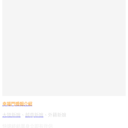
幸福門婚姻介紹
大陸新娘
、
越南新娘
、外籍新娘
快速終結單身立即有伴侶