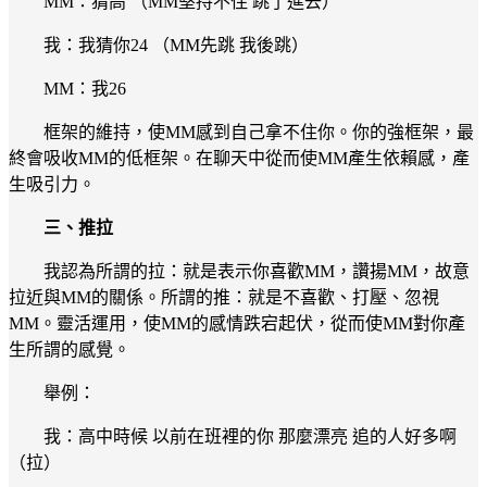
MM：猜高 （MM堅持不住 跳了進去）
我：我猜你24 （MM先跳 我後跳）
MM：我26
框架的維持，使MM感到自己拿不住你。你的強框架，最
終會吸收MM的低框架。在聊天中從而使MM產生依賴感，產
生吸引力。
三、推拉
我認為所謂的拉：就是表示你喜歡MM，讚揚MM，故意
拉近與MM的關係。所謂的推：就是不喜歡、打壓、忽視
MM。靈活運用，使MM的感情跌宕起伏，從而使MM對你產
生所謂的感覺。
舉例：
我：高中時候 以前在班裡的你 那麼漂亮 追的人好多啊
（拉）