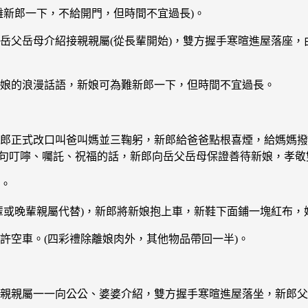
難新郎一下，不給開門，但時間不宜過長)。
岳父岳母介紹接親親屬(從長輩開始)，雙方握手寒暄進屋落座，
新娘的浪漫話語，新娘可為難新郎一下，但時間不宜過長。
新郎正式改口叫爸叫媽並三鞠躬，新郎給爸爸點根喜煙，給媽媽撥
幾句叮嚀、囑託、祝福的話，新郎向岳父岳母保證善待新娘，孝敬
吃。
輩或晚輩親屬代替)，新郎將新娘抱上車，新鞋下面鋪一塊紅布，
許空車。(四彩禮除離娘肉外，其他物品帶回一半)。
親親屬一一向公公、婆婆介紹，雙方握手寒暄進屋落坐，新郎父