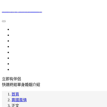
幸福門婚姻介紹
大陸新娘
越南新娘
外籍新娘
婚姻介紹
流程規定
提醒注意
參考資料
常見問題
立即有伴侶
快速終結單身婚姻介紹
首頁
異國風情
正文