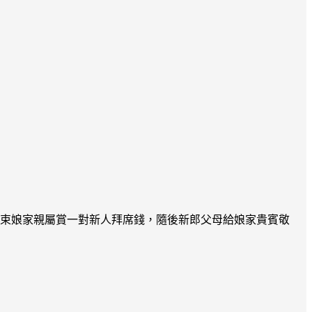
結束娘家親屬賞一對新人拜席錢，隨後新郎父母給娘家貴賓敬