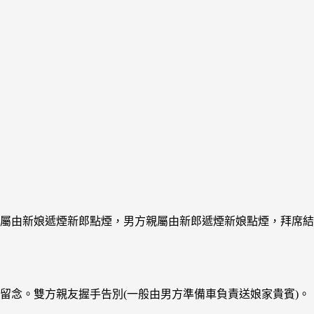
親屬由新娘遞煙新郎點煙，男方親屬由新郎遞煙新娘點煙，拜席
留念。雙方親友握手告別(一般由男方準備車負責送娘家貴賓)。