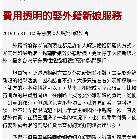
費用透明的娶外籍新娘服務
2016-05-31
1105點熱度
0人點贊
0條留言
外籍新娘從以前到現在都是許多人解決婚姻問題的方式，
尤其是印尼新娘、越南新娘等外籍新娘，更是除了大陸新娘之
外，最多台灣單身男性透過相親迎娶的熱門選擇。
坦白講，要透過相親方式娶外籍新娘並不難，畢竟娶外籍
新娘的相親活動，因為語言不通，大多只是看看外表和瞭解一
下雙方的基本資料就可以了，基本上相親成功率都很高；比較
有問題的是費用問題，在網路上搜尋娶外籍新娘的費用，從便
宜到貴的都有，但到底包含那些項目，就算見面看了資料詳
談，也不是弄得很清楚。因此常發生到國外相親時，卻一直要
額外付費，在頭已經洗了一半的情況下，也只能乖乖付費，使
得娶外籍新娘的實際花費比當初約定好的還高出很多。
我們不但是專業跨國婚姻婚姻介紹團隊，誠實批露男女雙