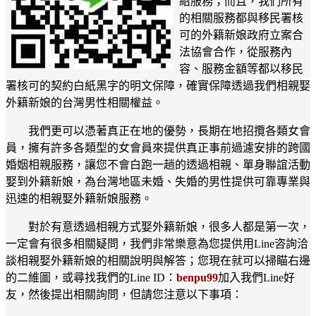
紹服務；而且，我們所有
的相關服務都與移民署核
可的外籍新娘政府立案合
法協會合作，從服務內
容、服務金額等都以移民
署核可的契約白紙黑字的明文保障，確實保障透過我們相親娶
外籍新娘的台灣男性相關權益。
我們更可以憑著真正在地的優勢，長期在地招攬各類女會
員，擁有許多各類型的女會員來提供真正事前過濾安排的跨國
婚姻相親服務，讓您不會白跑一趟的透過相親、單身聯誼活動
娶到外籍新娘，為台灣地區未婚、失婚的男性提供可靠專業與
迅速的相親娶外籍新娘服務。
對於有意透過相親方式娶外籍新娘，很多人都是第一次，
一定會有很多相關疑問，我們非常樂意為您提供用Line咨詢洽
談相親娶外籍新娘的相關說明與解答；您現在就可以掃瞄右邊
的二維圖，或尋找我們的Line ID：
benpu99
加入我們Line好
友，然後提出相關詢問，但請您注意以下事項：