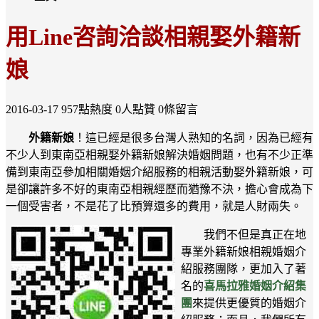
用Line咨詢洽談相親娶外籍新
娘
2016-03-17
957點熱度
0人點贊
0條留言
外籍新娘
！這已經是很多台灣人熟知的名詞，因為已經有
不少人到東南亞相親娶外籍新娘解決婚姻問題，也有不少正準
備到東南亞參加相關婚姻介紹服務的相親活動娶外籍新娘，可
是卻讓許多不好的東南亞相親經歷而猶豫不決，擔心會成為下
一個受害者，不是花了比預算還多的費用，就是人財兩失。
我們不但是真正在地
專業外籍新娘相親婚姻介
紹服務團隊，更加入了著
名的
喜馬拉雅婚姻介紹集
團
來提供更優質的婚姻介