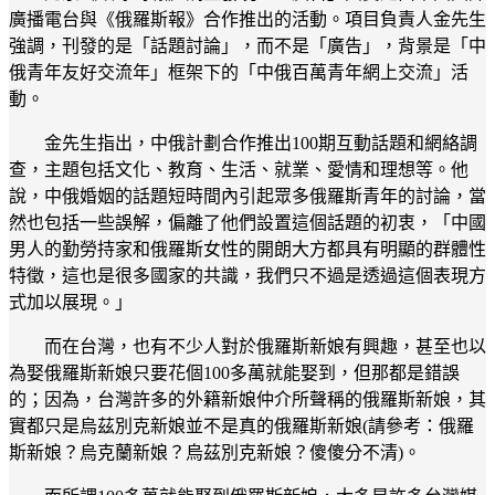
廣播電台與《俄羅斯報》合作推出的活動。項目負責人金先生
強調，刊發的是「話題討論」，而不是「廣告」，背景是「中
俄青年友好交流年」框架下的「中俄百萬青年網上交流」活
動。
金先生指出，中俄計劃合作推出100期互動話題和網絡調
查，主題包括文化、教育、生活、就業、愛情和理想等。他
說，中俄婚姻的話題短時間內引起眾多俄羅斯青年的討論，當
然也包括一些誤解，偏離了他們設置這個話題的初衷，「中國
男人的勤勞持家和俄羅斯女性的開朗大方都具有明顯的群體性
特徵，這也是很多國家的共識，我們只不過是透過這個表現方
式加以展現。」
而在台灣，也有不少人對於俄羅斯新娘有興趣，甚至也以
為娶俄羅斯新娘只要花個100多萬就能娶到，但那都是錯誤
的；因為，台灣許多的外籍新娘仲介所聲稱的俄羅斯新娘，其
實都只是烏茲別克新娘並不是真的俄羅斯新娘(請參考：俄羅
斯新娘？烏克蘭新娘？烏茲別克新娘？傻傻分不清)。