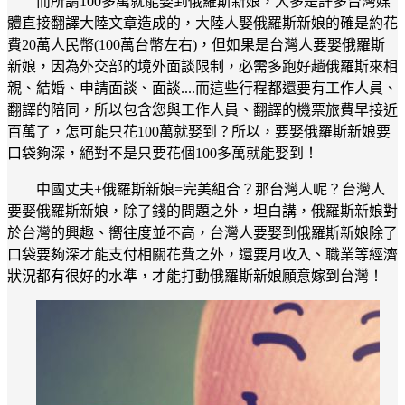
而所謂100多萬就能娶到俄羅斯新娘，大多是許多台灣媒
體直接翻譯大陸文章造成的，大陸人娶俄羅斯新娘的確是約花
費20萬人民幣(100萬台幣左右)，但如果是台灣人要娶俄羅斯
新娘，因為外交部的境外面談限制，必需多跑好趟俄羅斯來相
親、結婚、申請面談、面談....而這些行程都還要有工作人員、
翻譯的陪同，所以包含您與工作人員、翻譯的機票旅費早接近
百萬了，怎可能只花100萬就娶到？所以，要娶俄羅斯新娘要
口袋夠深，絕對不是只要花個100多萬就能娶到！
中國丈夫+俄羅斯新娘=完美組合？那台灣人呢？台灣人
要娶俄羅斯新娘，除了錢的問題之外，坦白講，俄羅斯新娘對
於台灣的興趣、嚮往度並不高，台灣人要娶到俄羅斯新娘除了
口袋要夠深才能支付相關花費之外，還要月收入、職業等經濟
狀況都有很好的水準，才能打動俄羅斯新娘願意嫁到台灣！