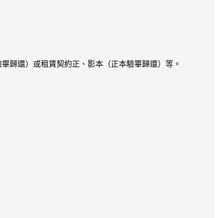
驗畢歸還）或租賃契約正、影本（正本驗畢歸還）等。