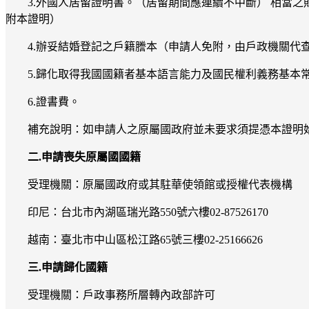
3.外國人居留證明書。（居留期間應連續不中斷） 相當
附本證明）
4.辦妥結婚登記之戶籍謄本（申請人免附，由戶政機關代
5.歸化取得我國國籍者基本語言能力及國民權利義務基本
6.證書費。
補充說明：如申請人之原屬國政府並未要求須提憑本證明
二.申請喪失原屬國國籍
受理機關：原屬國政府或其駐華使領館或授權代表機構
印尼：台北市內湖區瑞光路550號六樓02-87526170
越南：臺北市中山區松江路65號三樓02-25166626
三.申請歸化國籍
受理機關：戶政事務所層轉內政部許可