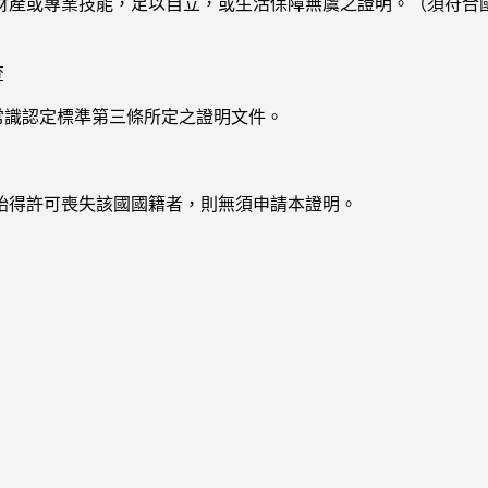
之財產或專業技能，足以自立，或生活保障無虞之證明。（須符
查
常識認定標準第三條所定之證明文件。
始得許可喪失該國國籍者，則無須申請本證明。