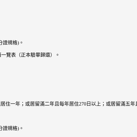
分證規格)。
籍一覽表（正本驗畢歸還）。
居住一年；或居留滿二年且每年居住270日以上；或居留滿五年且
分證規格)。