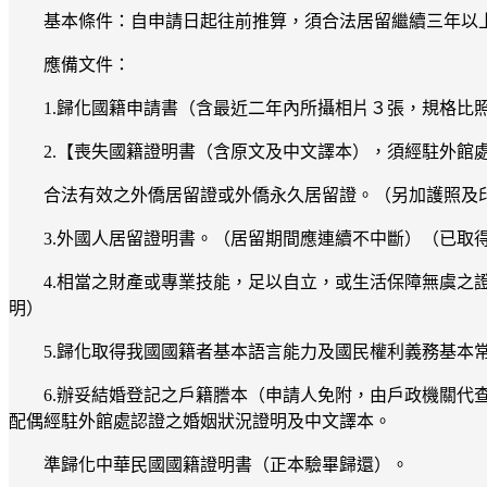
基本條件：自申請日起往前推算，須合法居留繼續三年以上
應備文件：
1.歸化國籍申請書（含最近二年內所攝相片３張，規格比
2.【喪失國籍證明書（含原文及中文譯本），須經駐外館
合法有效之外僑居留證或外僑永久居留證。（另加護照及
3.外國人居留證明書。（居留期間應連續不中斷）（已取
4.相當之財產或專業技能，足以自立，或生活保障無虞
明）
5.歸化取得我國國籍者基本語言能力及國民權利義務基
6.辦妥結婚登記之戶籍謄本（申請人免附，由戶政機關
配偶經駐外館處認證之婚姻狀況證明及中文譯本。
準歸化中華民國國籍證明書（正本驗畢歸還）。