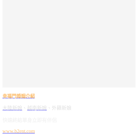
幸福門婚姻介紹
大陸新娘
、
越南新娘
、外籍新娘
快速終結單身立即有伴侶
www.b2ent.com