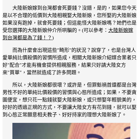
大陸新娘嫁到台灣都會死要錢？沒錯，是的，如果您今天
是以不合理的低價到大陸相親娶大陸新娘，您所娶的大陸新娘
如果沒有跑掉，就會死要錢；但這能怪大陸新娘嗎？她們也是
受您選擇的大陸新娘仲介所哄騙的。(可以參考：
大陸新娘嫁
到台灣都是為了錢！？
)
而為什麼會出現這些"畸形"的狀況？說穿了，也是台灣人
愛單純比價殺價的習慣所造成，相關大陸新娘介紹媒合業者只
好"配合"才能有機會提供相親服務，結果只好請大陸女方
來"買單"，當然就造成了許多問題。
所以，大陸新娘都很壞？或許是，但罪魁禍首還都是台灣
男性不好的單純比價殺價的習慣與心態所造成；如果，不要貪
圖便宜，想只花一點錢就娶大陸新娘，或只想娶年輕貌美的，
好好的透過正規的方式，不要讓大陸女方有花到錢，就可以娶
到心態正常願意相夫教子、好好持家的理想大陸新娘了。