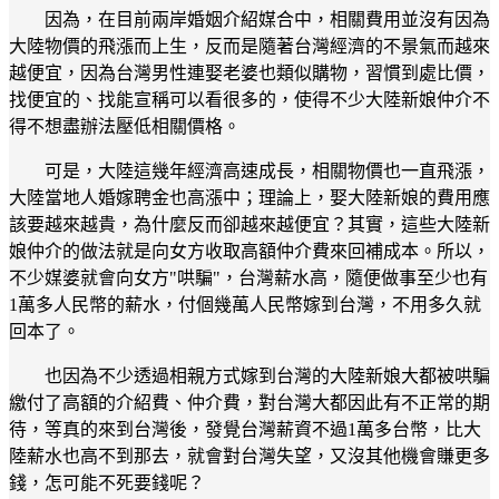
因為，在目前兩岸婚姻介紹媒合中，相關費用並沒有因為
大陸物價的飛漲而上生，反而是隨著台灣經濟的不景氣而越來
越便宜，因為台灣男性連娶老婆也類似購物，習慣到處比價，
找便宜的、找能宣稱可以看很多的，使得不少大陸新娘仲介不
得不想盡辦法壓低相關價格。
可是，大陸這幾年經濟高速成長，相關物價也一直飛漲，
大陸當地人婚嫁聘金也高漲中；理論上，娶大陸新娘的費用應
該要越來越貴，為什麼反而卻越來越便宜？其實，這些大陸新
娘仲介的做法就是向女方收取高額仲介費來回補成本。所以，
不少媒婆就會向女方"哄騙"，台灣薪水高，隨便做事至少也有
1萬多人民幣的薪水，付個幾萬人民幣嫁到台灣，不用多久就
回本了。
也因為不少透過相親方式嫁到台灣的大陸新娘大都被哄騙
繳付了高額的介紹費、仲介費，對台灣大都因此有不正常的期
待，等真的來到台灣後，發覺台灣薪資不過1萬多台幣，比大
陸薪水也高不到那去，就會對台灣失望，又沒其他機會賺更多
錢，怎可能不死要錢呢？