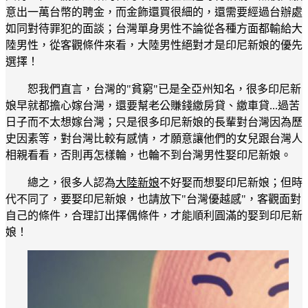
意出一萬台幣的聘金，而金飾還買很細的，還需要經過台辦處
如同對待罪犯的面談；台灣單身男性不論從各種方面都輸給大
陸男性，從客觀條件來看，大陸男性絕對才是印尼新娘的優先
選擇！
恕我們直言，台灣的"貧窮"已是全亞州知名，很多印尼新
娘早就都擔心嫁台灣，還要幫老公賺錢繳房貸、繳車貸...過苦
日子而不太想嫁台灣；只是很多印尼新娘的長輩對台灣因為歷
史因素等，對台灣比較有感情，才願意讓他們的女兒跟台灣人
相親看看，否則再怎樣輪，也輪不到台灣男性娶印尼新娘。
總之，很多人認為
大陸新娘
不好娶而想娶印尼新娘；但時
代不同了，要娶印尼新娘，也請放下"台灣優越感"，客觀面對
自己的條件，合理訂出擇偶條件，才能順利圓滿的娶到印尼新
娘！