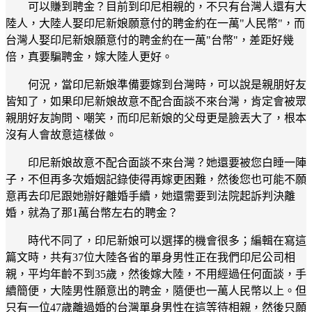
可以賺到聘金？目前到印尼相親的，不只有台灣人還有大
陸人，大陸人娶印尼新娘願意付的聘金約在一萬"人民幣"，而
台灣人娶印尼新娘願意付的聘金約在一萬"台幣"，差距好幾
倍，真要騙聘金，嫁大陸人更好。
何況，當印尼新娘準備要嫁到台灣時，可以說是親朋好友
皆知了，如果印尼新娘故意不配合面談不來台灣，肯定會被眾
親朋好友詢問、嘲笑，而印尼新娘的父母更是臉丟大了，根本
沒有人會故意這樣做。
印尼新娘故意不配合面談不來台灣？她還要被您白睡一陣
子，不但再多次婚姻記錄使得再嫁更困難，然後您也可能不願
意再去印尼跟她辦好離婚手續，她還需要到法院起訴判決離
婚，就為了那1萬台幣左右的聘金？
時代不同了，印尼新娘可以選擇的機會很多；編輯在寫這
篇文時，共有37位大陸各省的單身男性正在我們印尼公司相
親，平均年齡不到35歲，然後嫁大陸，不用經過任何面談，手
續簡便，大陸男性願意出的聘金，隨便也一萬人民幣以上。但
只有一位47歲離過婚的台灣單身男性在這等待相親，然後只願