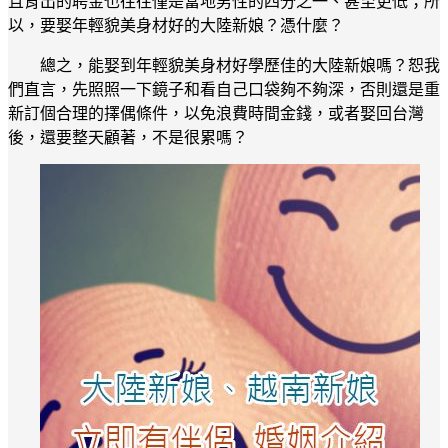
且肯出的聘金也往往僅是當地男性的四分之一、甚至更低；所
以，要娶年輕貌美身材好的大陸新娘？憑什麼？
總之，能娶到年輕貌美身材好學歷佳的大陸新娘嗎？恕我
們直言，先照照一下鏡子和看自己口袋夠不夠深，否則還是重
新訂個合理的擇偶條件，以免浪費時間金錢，或者娶回台灣
後，還要整天顧著，不是很累嗎？