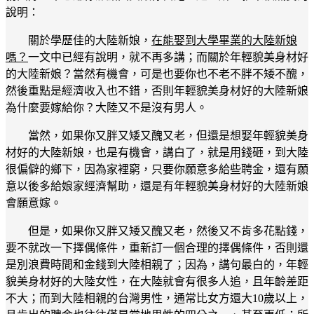
說明：
關於學歷佳的大陸新娘，
在能娶到大學畢業的大陸新娘
嗎？
一文中已經有說明，就不再多講；而關於年輕貌美身材好
的大陸新娘？當然有機會，可是也要你也不老不胖不矮不醜，
然後重點是經濟收入也不錯，否則年輕貌美身材好的大陸新娘
為什麼要嫁給你？大陸又不是沒有男人。
當然，如果你又胖又矮又醜又老，但還是想娶年輕貌美身
材好的大陸新娘，也是有機會，講白了，就是用錢砸，到大陸
很偏僻的鄉下，因為家裡窮，只要你願意多給些聘金，還有願
意以後多給娘家經濟幫助，還是有年輕貌美身材好的大陸新娘
會願意嫁。
但是，如果你又胖又矮又醜又老，然後又不肯多花點錢，
要不就改一下擇偶條件，重新訂一個合理的擇偶條件，否則還
是別浪費時間和金錢到大陸相親了；因為，講句最白的，年輕
貌美身材好的大陸女性，在大陸就會有很多人追，且年齡差距
不大；而到大陸相親的台灣男性，通常比女方還大10歲以上，