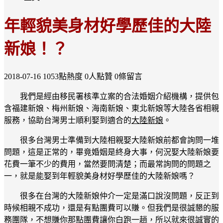
年輕貌美身材好學歷佳的大陸
新娘！？
2018-07-16
1053點熱度
0人點贊
0條留言
我們是經由移民署核準立案的合法婚姻介紹機構，提供包
含福建新娘、梅州新娘、海南新娘、東北新娘等大陸各省相親
服務，協助台灣男士順利娶到適合的
大陸新娘
。
很多台灣男士準備到大陸相親娶大陸新娘前都會詢問一堆
問題，這是正常的，畢竟婚姻是終身大事，何況娶大陸新娘要
花費一筆不少的費用，當然要問清楚；而最常詢問的問題之
一，就是能娶到年輕貌美身材好學歷佳的大陸新娘嗎？
很多在台灣的大陸新娘仲介一定是滿口說沒問題，反正到
時候相親不成功，還是有點團費可以賺。但我們是很誠懇的服
務團隊，不想賺你那點團費讓你白跑一趟，所以就來很誠實的