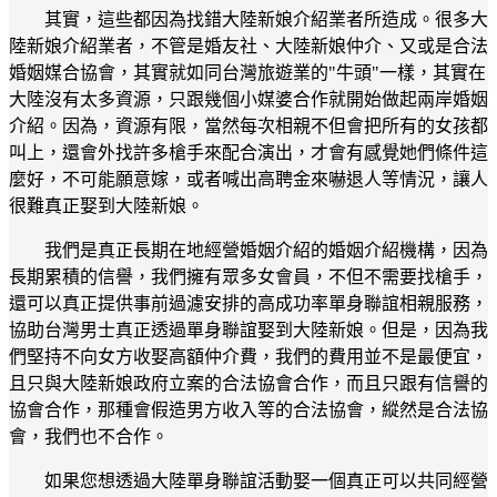
其實，這些都因為找錯大陸新娘介紹業者所造成。很多大
陸新娘介紹業者，不管是婚友社、大陸新娘仲介、又或是合法
婚姻媒合協會，其實就如同台灣旅遊業的"牛頭"一樣，其實在
大陸沒有太多資源，只跟幾個小媒婆合作就開始做起兩岸婚姻
介紹。因為，資源有限，當然每次相親不但會把所有的女孩都
叫上，還會外找許多槍手來配合演出，才會有感覺她們條件這
麼好，不可能願意嫁，或者喊出高聘金來嚇退人等情況，讓人
很難真正娶到大陸新娘。
我們是真正長期在地經營婚姻介紹的婚姻介紹機構，因為
長期累積的信譽，我們擁有眾多女會員，不但不需要找槍手，
還可以真正提供事前過濾安排的高成功率單身聯誼相親服務，
協助台灣男士真正透過單身聯誼娶到大陸新娘。但是，因為我
們堅持不向女方收娶高額仲介費，我們的費用並不是最便宜，
且只與大陸新娘政府立案的合法協會合作，而且只跟有信譽的
協會合作，那種會假造男方收入等的合法協會，縱然是合法協
會，我們也不合作。
如果您想透過大陸單身聯誼活動娶一個真正可以共同經營