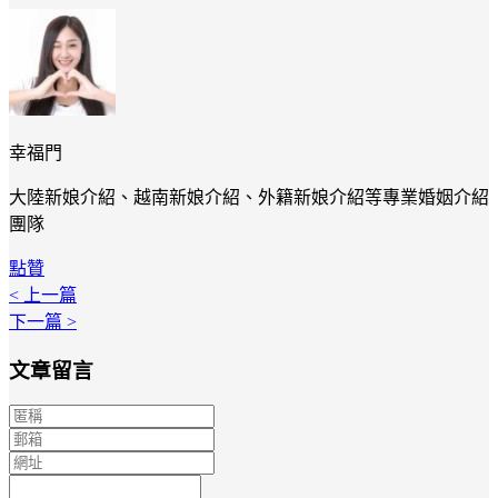
幸福門
大陸新娘介紹、越南新娘介紹、外籍新娘介紹等專業婚姻介紹
團隊
點贊
< 上一篇
下一篇 >
文章留言