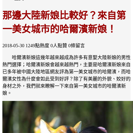
那邊大陸新娘比較好？來自第
一美女城市的哈爾濱新娘！
2018-05-30
1249點熱度
0人點贊
0條留言
哈爾濱新娘這幾年越來越成為許多有意娶大陸新娘的男性
熱門選擇；哈爾濱新娘會越來越熱門，主要是哈爾濱新娘來自
已多年被中國大陸地區網友評為第一美女城市的哈爾濱，而哈
爾濱女性為什麼會如此受到好評？除了有美麗的外貌、姣好的
身材之外，我們就來瞭解一下來自第一美女城市的哈爾濱新
娘。