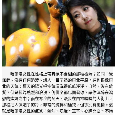
哈爾濱女性在性格上帶有絕不含糊的那種極端；如同一覽
無餘、沒有任何過渡、讓人一目了然的東北平原。這也很像東
北的天氣：夏天的陽光把空氣清洗得乾乾淨淨，自然，沒有雜
質，但是極為熱烈和浪漫，仿佛全都包圍著你，讓你沉醉在濃
郁的燦爛之中；而在寒冷的冬天，漫步在白雪皚皚的大街上，
那種把人凍透了的冷，非常的純粹和極致，但卻別有風情。這
就是哈爾濱女性的氣質：熱烈、浪漫、直率、心胸開闊、不拘