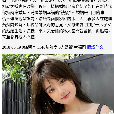
掉"；時代在變，人們對婚姻的要求、維護夫妻感情的方式和
相處之道也在改變。近日，透過婚姻專家介紹了如何在新時代
保持兩岸婚姻、跨國婚姻幸福的“訣竅”。 婚姻是自己的事
情。傳統觀念認為，結婚是兩個家庭的事。因此很多人在處理
婚姻問題時，都會諮詢父母的意見，父母也會“主動”干涉子女
的婚姻生活。這樣一來，夫妻倆的私人空間就會被一再壓縮，
甚至會有被人操控...
2018-05-19
0條留言
1140點熱度
0人點贊
幸福門
閱讀全文