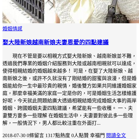
婚姻情感
娶大陸新娘越南新娘夫妻恩愛的四點建議
現在不管是要以相親方式娶大陸新娘、越南新娘並不難，
透過我們專業的婚姻介紹服務到大陸或越南相親就可以達成，
使得相親結婚的婚姻越來越多！ 可是，在娶了大陸新娘、越
南新娘之後，或許不久就沒有了剛結婚的甜蜜與浪漫，但是婚
姻能給你一生中最珍貴的親情，婚後雙方如果共同維護婚姻家
庭，那麼幸福美滿的家庭一定是你的，可是婚姻生活怎樣維護
好呢，今天就此問題給廣大透過相親結婚完成婚姻大事的兩岸
婚姻、跨國婚姻夫妻四點建議，希望能有一些收穫。 一、夫
妻雙方要多一些理解 在婚姻生活中，夫妻要對彼此多一些理
解，一般情況下，男人都比較注重在外面打...
2018-07-30
0條留言
1317點熱度
0人點贊
幸福門
閱讀全文