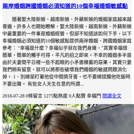
兩岸婚姻跨國婚姻必須知道的10個幸福婚姻敏感點
隨著娶大陸新娘、越南新娘、外籍新娘的婚姻家庭越來越
普遍，許多人也開始瞭解，娶大陸新娘、越南新娘、外籍新娘
中最重要的一件事是婚姻經營，但卻不知道該如何下手，以下
幸福婚姻必須知道的10個敏感點提供兩岸婚姻、跨國婚姻家庭
參考： "幸福是什麼？幸福似乎就在我們身邊，"其實幸福很
簡單，簡單的觸手可得，平凡的招之即來。不幸的婚姻多半是
由於夫妻間平日裡一些不起眼的小矛盾積蓄的惡果，其實只要
我們稍有留意，就可以將那些破壞我們婚姻的敏感問題消化
掉。 1、別總是盯著他從中間擠牙膏，也不要總提醒他吃飯時
不要出聲。 有些女人天生在意的所謂...
2018-07-28
0條留言
1275點熱度
0人點贊
幸福門
閱讀全文