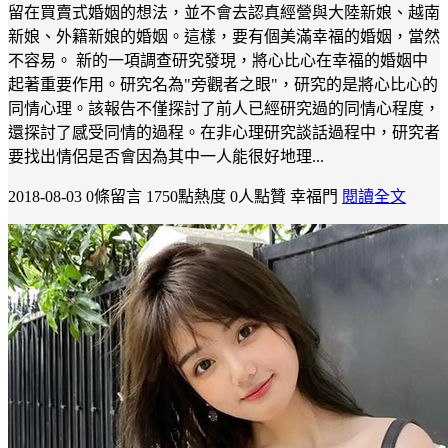
留在買賣式婚姻的想法，並不會去認真經營與大陸新娘、越南
新娘、外籍新娘的婚姻。這樣，要有個美滿幸福的婚姻，當然
不容易。 新的一項調查研究發現，將心比心在幸福的婚姻中
起著重要作用。研究名為"旁觀者之眼"，研究的是將心比心的
同情心理。該報告不僅探討了前人已經研究過的同情心程度，
還探討了感受同情的過程。在非心理研究談話過程中，研究者
要找出情侶是否會因為其中一人能很好地理...
2018-08-03
0條留言
1750點熱度
0人點贊
幸福門
閱讀全文