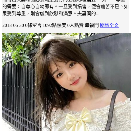
的需要：自尊心自幼即有。一旦受到損害，便會痛苦不已。如
果受到尊重，則會感到欣慰和滿意。夫妻間的...
2018-06-30
0條留言
1092點熱度
0人點贊
幸福門
閱讀全文