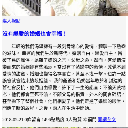
媒人觀點
沒有戀愛的婚姻也會幸福！
年輕的我們渴望擁有一段刻骨銘心的愛情，體驗一下熱戀
的滋味。 幸運的我們生於新時代，婚姻自由、戀愛自主。衝
破了舊的風俗，遠離了媒妁之言、父母之命。然而，有愛情演
變而來的婚姻卻有些脆弱。當沒有了熱戀中的激情，感覺不到
愛情的甜蜜。婚姻也變得名存實亡，甚至不堪一擊。也許一點
誤會就會結束這段姻緣。 我的爺爺和奶奶當年敢於和封建的
舊社會反抗，他們自由戀愛。許下了一生的諾言：不論天荒地
老，他們都會至死不渝。不顧父母的指責，外人的閒言碎語。
甚至拋下了整個社會，他們相愛了。他們走進了婚姻的殿堂，
開始了新的啟程。之後，兩人在生活中開始...
2018-05-21
0條留言
1496點熱度
0人點贊
幸福門
閱讀全文