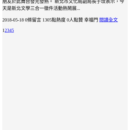
朋友於此舞台發光發熱。 新北市文化局副局長于玟表示，今
天是新北文學三合一徵件活動熱鬧展...
2018-05-18
0條留言
1305點熱度
0人點贊
幸福門
閱讀全文
1
2
3
4
5