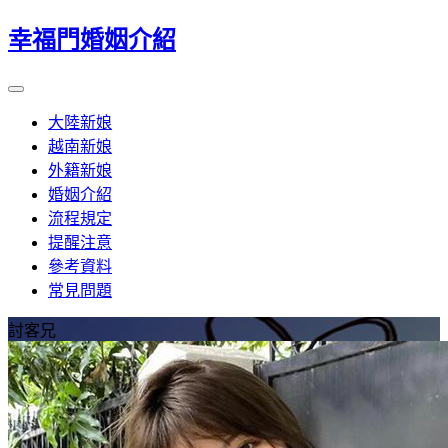
幸福門婚姻介紹
大陸新娘
越南新娘
外籍新娘
婚姻介紹
流程規定
提醒注意
參考資料
常見問題
討客兄