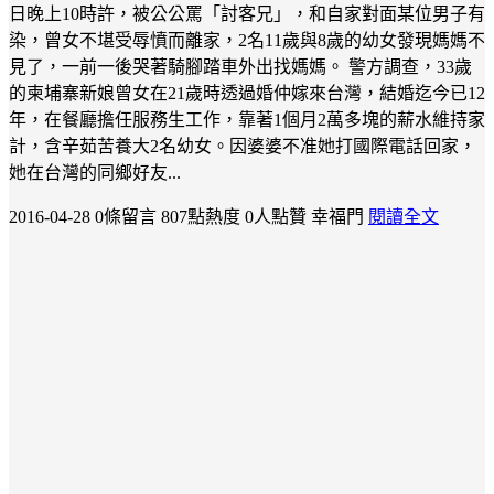
日晚上10時許，被公公罵「討客兄」，和自家對面某位男子有
染，曾女不堪受辱憤而離家，2名11歲與8歲的幼女發現媽媽不
見了，一前一後哭著騎腳踏車外出找媽媽。 警方調查，33歲
的柬埔寨新娘曾女在21歲時透過婚仲嫁來台灣，結婚迄今已12
年，在餐廳擔任服務生工作，靠著1個月2萬多塊的薪水維持家
計，含辛茹苦養大2名幼女。因婆婆不准她打國際電話回家，
她在台灣的同鄉好友...
2016-04-28
0條留言
807點熱度
0人點贊
幸福門
閱讀全文