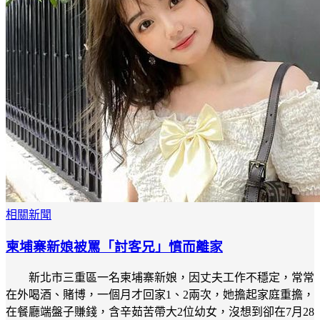
相關新聞
柬埔寨新娘被罵「討客兄」憤而離家
新北市三重區一名柬埔寨新娘，因丈夫工作不穩定，常常
在外喝酒、賭博，一個月才回家1、2兩次，她擔起家庭重擔，
在餐廳端盤子賺錢，含辛茹苦帶大2位幼女，沒想到卻在7月28