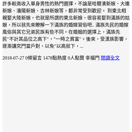
許多較高收入單身男性的熱門選擇，不論是哈爾濱新娘、大連
新娘、瀋陽新娘、吉林新娘等，都非常受到歡迎。 到東北相
親娶大陸新娘，也就是所謂的東北新娘，很容易娶到滿族的姑
娘，所以就先來瞭解一下滿族的婚嫁習俗吧.. 滿族先民的婚嫁
風俗與其它兄弟民族有些不同。在婚姻的選擇上，滿族先
民"不計其品位之高下"，"一時之貧富"。後來，受漢族影響，
逐漸講究門當戶對，以免"以高就下，...
2018-07-27
0條留言
1478點熱度
0人點贊
幸福門
閱讀全文