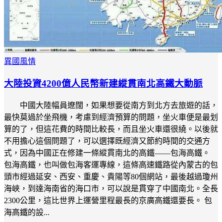
異國風情
大陸投資4200億人民幣新建縱貫南北高鐵大動脈
中國大陸幅員遼闊，如果想要從南方到北方去旅遊的話，
最快莫過於坐飛機，考慮到經濟預算的問題，坐火車便是最划
算的了，但這花費的時間比較長，而且坐火車還很繞。以後就
不用擔心這個問題了，可以選擇既經濟又節約時間的交通方
式，因為中國正在修建一條縱貫南北的高鐵——包海高鐵。
包海高鐵，也叫做包海客運專線，這條高速鐵路從內蒙古的包
頭市經過延安、西安、重慶、貴陽等80個網站，最後越過瓊州
海峽，到達海南省的海口市，可以說是貫穿了中國南北。全長
2300公里，這比世界上運營里程最長的京廣高鐵還要長。 包
海高鐵的設...