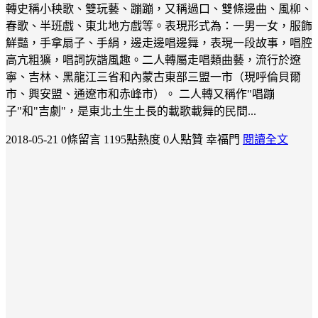
轉史稱小秧歌、雙玩藝、蹦蹦，又稱過口、雙條邊曲、風柳、
春歌、半班戲、東北地方戲等。表現形式為：一男一女，服飾
鮮豔，手拿扇子、手絹，邊走邊唱邊舞，表現一段故事，唱腔
高亢粗獷，唱詞詼諧風趣。二人轉屬走唱類曲藝，流行於遼
寧、吉林、黑龍江三省和內蒙古東部三盟一市（現呼倫貝爾
市、興安盟、通遼市和赤峰市）。 二人轉又稱作"唱蹦
子"和"吉劇"，是東北土生土長的載歌載舞的民間...
2018-05-21
0條留言
1195點熱度
0人點贊
幸福門
閱讀全文