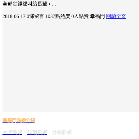
全部金錢都叫給長輩，...
2018-06-17
0條留言
1037點熱度
0人點贊
幸福門
閱讀全文
幸福門婚姻介紹
大陸新娘
、
越南新娘
、外籍新娘