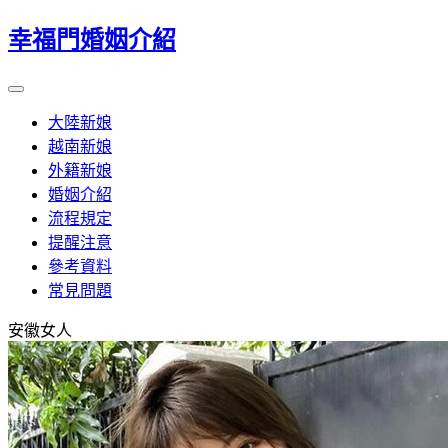
幸福門婚姻介紹
大陸新娘
越南新娘
外籍新娘
婚姻介紹
流程規定
提醒注意
參考資料
常見問題
安徽女人