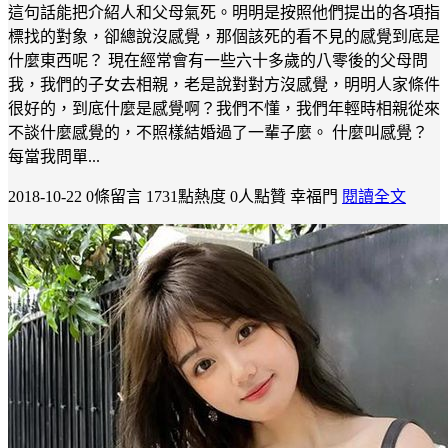
這句話能把介紹人和父母氣死。明明是按照他們提出的各項指
標找的對象，卻總說沒感覺，那個該死的看不見的感覺到底是
什麼東西呢？ 現在經常會有一些六十多歲的八零後的父母問
我，我們的子女去相親，老是說對對方沒感覺，明明人家條件
很好的，到底什麼是感覺啊？我們不懂，我們年輕時相親從來
不談什麼感覺的，不照樣結婚過了一輩子麼。 什麼叫感覺？
每當我問單...
2018-10-22
0條留言
1731點熱度
0人點贊
幸福門
閱讀全文