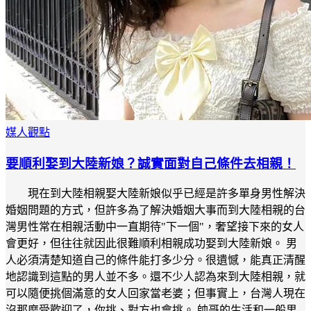
媒人觀點
要順利娶到大陸新娘？誠實面對自己條件去相親！
現在到大陸相親娶大陸新娘似乎已經是許多單身男性解決
婚姻問題的方式，但許多為了解決婚姻大事而到大陸相親的台
灣男性常在相親活動中一直期待"下一個"，奢望接下來的女人
會更好，但往往就因此很難順利相親成功娶到大陸新娘。 男
人必須清楚知道自己的條件能打多少分。很遺憾，能真正清醒
地認識到這點的男人並不多。還不少人認為來到大陸相親，就
可以隨便挑個滿意的女人回家當老婆；但事實上，台灣人現在
沒那麼受歡迎了，你挑、對方也會挑。 帥哥的生活和一般男