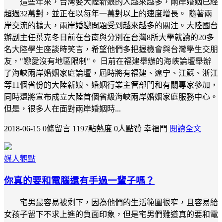
這些年來，台灣娶大陸新娘的人越來越多，兩岸婚姻已經
超過32萬對，並正在以每年一萬對以上的速度增長。 隨著兩
岸交流的擴大，兩岸婚戀問題受到越來越多的關注。大陸國台
辦副主任葉克冬日前在台南與分別在台灣8所大學就讀的20多
名大陸學生座談時笑言，希望他們多把握機會與台灣學生交朋
友，"戀愛沒有地區限制"。 日前在福建舉辦的海峽論壇舉辦
了海峽兩岸婚姻家庭論壇，屆時將有福建、遼宁、江蘇、浙江
等11個省份的大陸新娘、婚姻行業主管部門和有關專家參加，
同時還將宣布成立大陸首個省級海峽兩岸婚姻家庭服務中心。
但是，很多人在面對兩岸婚姻時...
2018-06-15
0條留言
1197點熱度
0人點贊
幸福門
閱讀全文
媒人觀點
你真的要和電腦還有手過一輩子嗎？
宅男最容易被剩下，因為他們的生活範圍很窄，且容易給
女孩子留下不求上進的負面印象，但是宅男們難道真的要和電