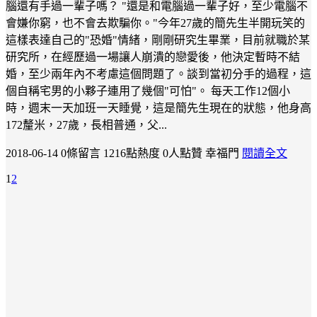
腦還有手過一輩子嗎？ "還是和電腦過一輩子好，至少電腦不
會嫌你窮，也不會去欺騙你。"今年27歲的簡先生半開玩笑的
這樣表達自己的"恐婚"情緒，剛剛研究生畢業，目前就職於某
研究所，在經歷過一場讓人崩潰的戀愛後，他決定暫時不結
婚，至少兩年內不考慮這個問題了。談到當初分手的過程，這
個自稱宅男的小夥子連用了幾個"可怕"。 每天工作12個小
時，週末一天加班一天睡覺，這是簡先生現在的狀態，他身高
172釐米，27歲，長相普通，父...
2018-06-14
0條留言
1216點熱度
0人點贊
幸福門
閱讀全文
1
2