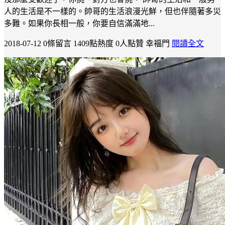
人的生活是不一樣的。帥哥的生活浪漫光鮮，但也伴隨著多災
多難。如果你長相一般，你要自信滿滿地...
2018-07-12
0條留言
1409點熱度
0人點贊
幸福門
閱讀全文