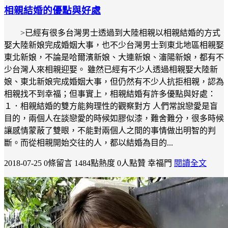
相親結婚的優點與好處
>已經有很多台灣男士透過到大陸相親以相親結婚的方式
娶大陸新娘完成婚姻大事，也不少台灣男士到東北地區相親娶
東北新娘，不論是哈爾濱新娘、大連新娘、瀋陽新娘，都有不
少台灣人來相親迎娶。 雖然已經有不少人透過相親娶大陸新
娘、東北新娘完成婚姻大事，但仍然有不少人抗拒相親，認為
相親找不到幸福；但事實上，相親結婚有許多優點與好處：
１．相親結婚的雙方能夠理性的觀察對方 人們常說戀愛是盲
目的，兩個人在談戀愛的時候如膠似漆，難舍難分，很多時候
讓感情蒙蔽了雙眼，不能對兩個人之間的事情做出明智的判
斷。而從相親開始交往的人，都以結婚為目的...
2018-07-25
0條留言
1484點熱度
0人點贊
幸福門
閱讀全文