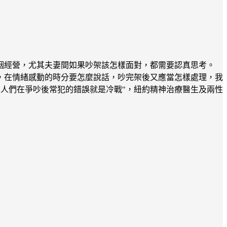
姻經營，尤其夫妻間如果吵架該怎樣面對，都需要認真思考。
，在情緒感動的時分要怎麼說話，吵完架後又應當怎樣處理，我
。"人們在爭吵後常犯的錯誤就是冷戰"，紐約精神治療醫生及兩性