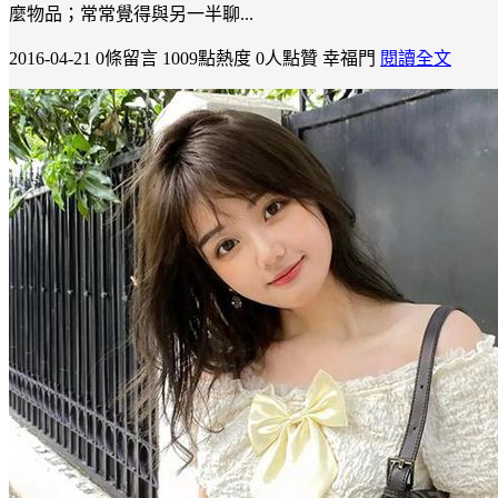
麼物品；常常覺得與另一半聊...
2016-04-21
0條留言
1009點熱度
0人點贊
幸福門
閱讀全文