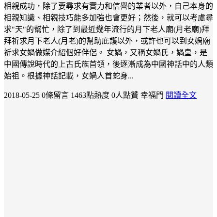
相親成功，除了要尋求有實力和信譽的業者以外，自己本身的
相親知識、相親技巧能多加強也會更好；然後，就可以考慮尋
求"天"的幫忙，除了到最近幾年流行的月下老人廟(月老廟)拜
拜祈求月下老人(月老)的幫助庇護以外，或許也可以到女媧廟
祈求女媧做媒介紹個好伴侶。 女媧，又稱女媧氏，媧皇，是
中國傳說時代的上古氏族首領，後逐漸成為中國神話中的人類
始祖。根據神話記載，女媧人首蛇身...
2018-05-25
0條留言
1463點熱度
0人點贊
幸福門
閱讀全文