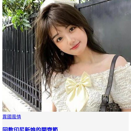
異國風情
回教印尼新娘的開齊節