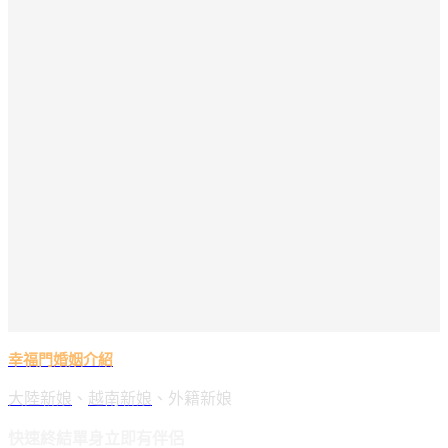
幸福門婚姻介紹
大陸新娘
、
越南新娘
、外籍新娘
快速終結單身立即有伴侶