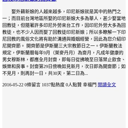
娶外籍新娘的人越來越多，印尼新娘就是其中的熱門之
一；而目前台灣地區所娶的印尼新娘大多為華人，甚少娶當地
回教徒，但隨著許多印尼外勞來台工作，因印尼外勞大多為回
教徒，也不少人因而娶了回教徒印尼新娘；所以多瞭解一下印
尼回教的風俗文化將有助於溝通與婚姻經營，因此為您介紹印
尼開齊節。 開齊節是伊斯蘭三大宗教節日之一。伊斯蘭教法
規定，伊斯蘭曆每年9月（萊麥丹月）為齋月，凡成年健康的
男女穆斯林，都應全月封齋，即每日從拂曉至日落禁止飲食、
娛樂和房事。封齋第29日傍晚如見新月，次日即為開齋節；如
不見月，則再封一日，共30天，第二日為...
2016-05-22
0條留言
1037點熱度
0人點贊
幸福門
閱讀全文