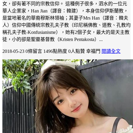
女，卻有著不同的宗教信仰。 這種例子很多，泗水的一位元
華人企業家，Han Jian（譯音：韓建），本身信仰伊斯蘭教，
是當地著名的華裔穆斯林領袖；其妻子Mrs Han（譯音：韓夫
人）信仰中國傳統宗教孔夫子教（印尼稱佛教、道教、孔教均
稱孔夫子教-Konfusianisme），她有2個子女，最大的是天主教
徒，小的卻是聖靈基督教（Kristen Pentakosta）...
2018-05-23
0條留言
1496點熱度
0人點贊
幸福門
閱讀全文