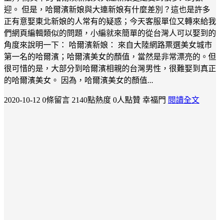
迎。 但是，哈爾濱新娘與大連新娘有什麼差別？這也是許多
正有意娶東北新娘的人常有的疑惑；今天客服單位又轉來給我
們網頁編輯類似的問題，小編就來簡單的從台灣人可以娶到的
角度來說明一下： 哈爾濱新娘： 來自大陸網路票選美女城市
第一名的哈爾濱；哈爾濱美女的顏值，當然是非常漂亮的。但
很可惜的是，大部分到哈爾濱相親的台灣男性，很難娶到真正
的哈爾濱美女。 因為，哈爾濱美女的顏值...
2020-10-12
0條留言
2140點熱度
0人點贊
幸福門
閱讀全文