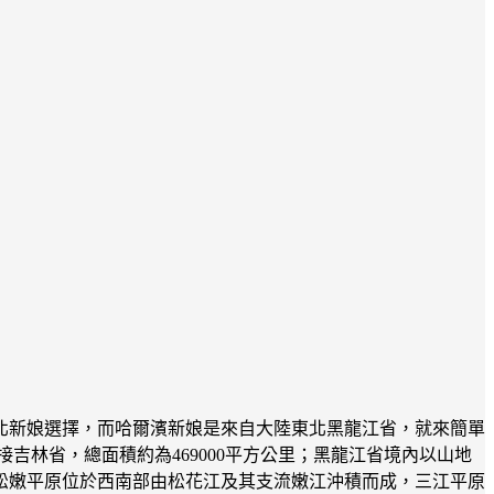
北新娘選擇，而哈爾濱新娘是來自大陸東北黑龍江省，就來簡單
林省，總面積約為469000平方公里；黑龍江省境內以山地
松嫩平原位於西南部由松花江及其支流嫩江沖積而成，三江平原