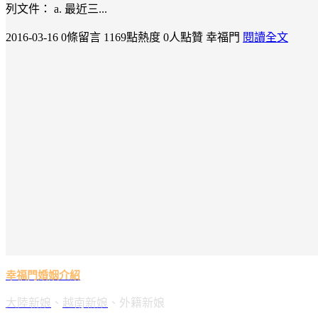
列文件： a. 最近三...
2016-03-16
0條留言
1169點熱度
0人點贊
幸福門
閱讀全文
幸福門婚姻介紹
大陸新娘
、
越南新娘
、外籍新娘