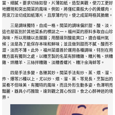
當、細膩。要求切絲如發，片薄如紙，造型美觀，使刀工更好
地體現和突出閩菜的風味。例如，將僅紅棗般大小的黃螺肉，
用滾刀法切成如紙薄片，且厚薄均勻，使之成菜時極其脆嫩。
三是調味獨特，自成一格。閩菜的調味偏於甜、酸、淡，
這也是區別於其他菜系的標誌之一。福州菜的原料多取自山珍
海味，所以用糖以去腥膻；用醋達到酸能爽口，適合福州氣
候；淡是為了能保存本味和鮮味；並且做到甜而不膩、酸而不
澀，淡而不薄。此外，福州菜還善於運用各種調味，特別在用
糟方面有獨到之處，以糟烹製的名菜有醉糟雞、糟片鴨、烘糟
雞、烘糟羊、三絲拌糟雞、淡糟香螺片、糟汁氽海蚌等。
四是手法多變，各臻其妙。閩菜手法有炒、蒸、煨、溜、
炸、爆等25種以上，尤以炒、煨、溜、蒸、等見長，烹製出的
菜肴不但味美，有獨特的風味，而且外形生動多姿，色澤明亮
豔麗，器具小巧雅致，達到觀之賞心悅目，食之心醉神迷的境
界。