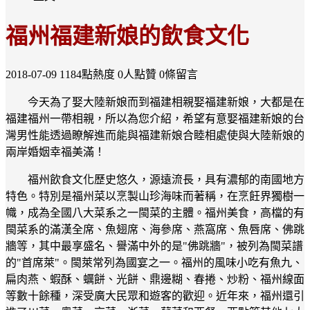
福州福建新娘的飲食文化
2018-07-09
1184點熱度
0人點贊
0條留言
今天為了娶大陸新娘而到福建相親娶福建新娘，大都是在
福建福州一帶相親，所以為您介紹，希望有意娶福建新娘的台
灣男性能透過瞭解進而能與福建新娘合睦相處使與大陸新娘的
兩岸婚姻幸福美滿！
福州飲食文化歷史悠久，源遠流長，具有濃郁的南國地方
特色。特別是福州菜以烹製山珍海味而著稱，在烹飪界獨樹一
幟，成為全國八大菜系之一閩菜的主體。福州美食，高檔的有
閩菜系的滿漢全席、魚翅席、海參席、燕窩席、魚唇席、佛跳
牆等，其中最享盛名、譽滿中外的是"佛跳牆"，被列為閩菜譜
的"首席萊"。閩萊常列為國宴之一。福州的風味小吃有魚九、
扁肉燕、蝦酥、蠣餅、光餅、鼎邊糊、春捲、炒粉、福州線面
等數十餘種，深受廣大民眾和遊客的歡迎。近年來，福州還引