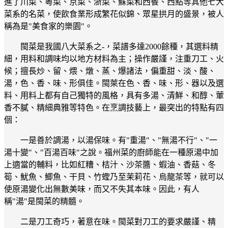
進了川菜、粵菜、京菜、浙菜、蘇菜和西餐、西點等其他七大
菜系的名菜，使飲食業形成繁花似錦、眾星拱月的盛景，被人
稱為是"美食家的樂園"。
閩菜是我國八大菜系之-，菜譜多達2000餘種，其選料精
細，用料和調味均以地方材料為主；操作嚴謹，注重刀工、火
候；擅長炒、留、煨、燉、蒸、爆諸法，偏重甜、淡、酸、
湯，色、香、味、形俱佳。閩萊在色、香、味、形、器以及選
料、用料上都有自己獨特的風格，具有多湯、清鮮、和醇、葷
香不膩、精細典雅等特色。在烹調技藝上，最突出的特點有四
個：
一是善於調湯，以湯保味。有"重湯"、"無湯不行"、"一
湯十變"、"百湯百味"之說。福州菜的廚師能在一種原湯中加
上適當的輔料，比如紅糟、桔汁、沙茶醬、蝦油、香菇、冬
筍、魷魚、鯽魚、干貝、竹蟶乃至茉莉花、烏龍茶等，就可以
使原湯變化出無數美味，而又不失其本味。因此，有人
稱"湯"是閩菜的精髓。
二是刀工奇巧，著意在味。閩菜對刀工的要求嚴謹、精