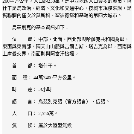
260平方公里，人口約230萬，是中亞地區人口最多的城市。塔
什干是烏政治、經濟、文化和交通中心，按城市規模來說，是
獨聯體內僅次於莫斯科、聖彼德堡和基輔的第四大城市。
烏茲別克的基本資訊如下：
位 置： 中部，北面、西北部與哈薩克共和國為鄰，
東面與東南部，隔天山山脈與吉爾吉斯、塔吉克為鄰，西南與
土庫曼交界，南面則與阿富汗接壤。
首 都： 塔什干。
面 積： 44萬7400平方公里。
時 差： -3小時
語 言： 烏茲別克語（官方語言）、俄語。
人 口： 2,556萬。
氣 候： 屬於大陸型氣候