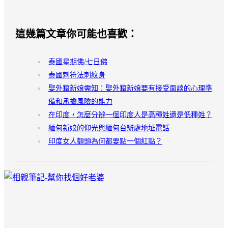
這幾篇文章你可能也喜歡：
泰國星期佛/七日佛
泰國刺符法刺紋身
娶外籍新娘需知：娶外籍新娘要有接受面談的心理準
備和承擔風險的能力
在印度，怎麼分辨一個印度人是高種姓還是低種姓？
緬甸新娘的仰光與緬甸台辦處地址電話
印度女人額頭為何都要點一個紅點？