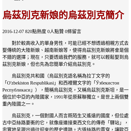
烏茲別克新娘的烏茲別克簡介
2016-12-07
820點熱度
0人點贊
0條留言
對於較高收入的單身男性，可能已經不想透過相親方式去
娶傳統的大陸新娘、越南新娘等，使得烏茲別克新娘將會是個
不錯的選擇；現在，只要透過我們的服務，就可以輕鬆娶到烏
茲別克新娘，但也先為您簡單介紹烏茲別克。
烏茲別克共和國（烏茲別克語名稱為拉丁文字的
「O'zbekiston Respublikasi」和西裡爾文字的「Ўзбекистон
Республикаси」），簡稱烏茲別克，又稱烏茲別克斯坦，是一
個位於中亞的內陸國家，1991年從原蘇聯獨立。是世上兩個雙
重內陸國之一。
烏茲別克，一個對國人而言既陌生又遙遠的國度，但位處
古中亞絲路要衝的它，就像座連接東西文化的傳奇「驛站」，
忠實地呈現出過往迎來的歷史遺跡。古道絲路的貫穿，讓歐亞