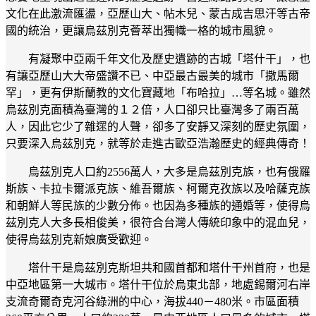
文化在此激流匯盪，亞歷山大、帖木兒、蒙古成吉思汗等古帝
國的統治，更讓烏茲別克薈萃出獨幟一格的城市風貌。
有凝聚中亞兩千年文化及歷史遺跡的古城「塔什干」，也
有讓亞歷山大大帝盛讚不已、中亞最古最美的城市「撒馬爾
罕」，更有伊斯蘭教的文化寶藏地「布哈拉」…等名城。雖然
烏茲別克面積為臺灣的１２倍，人口卻只比臺灣多了兩百萬
人，因此它少了雜遝的人聲，卻多了安靜又深刻的歷史氛圍，
只要深入烏茲別克，就等於走進古歐亞浩瀚歷史的經典傳奇！
烏茲別克人口約2556萬人，大多是烏茲別克族，也有俄羅
斯族、卡拉卡爾派克族、維吾爾族、柯爾克孜族以及哈薩克族
和朝鮮人等民族的少數分佈。也因為多種族的通婚等，使得烏
茲別克人大多長相俊美，很符合台灣人傳統印象中的混血兒，
使得烏茲別克新娘廣受歡迎。
塔什干是烏茲別克斯坦共和國首都和塔什干州首府，也是
中亞地區第一大城市。塔什干位於烏東北部，地處錫爾河右岸
支流奇爾奇克河谷綠洲的中心，海拔440－480米。市區面積