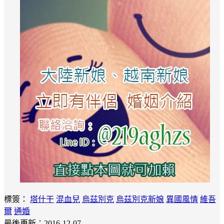
標簽：
塔什干
混血兒
烏茲別克
烏茲別克新娘
異國風情
維吾
爾
通婚
最後更新：2016-12-07