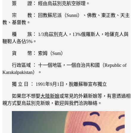
簽 證： 經由烏茲別克航空辦理。
宗 教： 回教蘇尼派（Sunni）、佛教、東正教、天主
教、基督教。
種 族： 1/3烏茲別克人，13%俄羅斯人，哈薩克人與
韃靼人各佔5%。
貨 幣： 索姆（Sum）
行政區域 ： 十一個地區，一個自治共和國（Republic of
Karakalpakistan）。
獨 立 日 ： 1991年9月1日，脫離蘇聯宣布獨立
如果您不想娶
大陸新娘
或常見的外籍新娘等，有意透過相
親方式娶烏茲別克新娘，歡迎與我們洽詢聯絡。